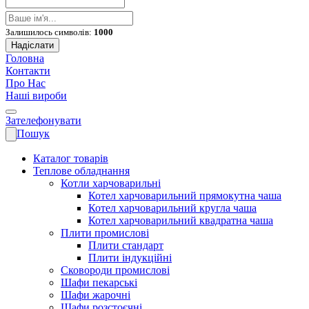
Залишилось символів:
1000
Надіслати
Головна
Контакти
Про Нас
Наші вироби
Зателефонувати
Пошук
Каталог товарів
Теплове обладнання
Котли харчоварильні
Котел харчоварильний прямокутна чаша
Котел харчоварильний кругла чаша
Котел харчоварильний квадратна чаша
Плити промислові
Плити стандарт
Плити індукційні
Сковороди промислові
Шафи пекарські
Шафи жарочні
Шафи розстоєчні