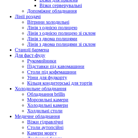
Візки серверувальні
Допоміжне обладнання
Лінії роздачі
Вітрини холодильні
Лінія з однією полицею
Лінія з однією полицею зі склом
Лінія з двома полицями
Лінія з двома полицями зі склом
Станції бармена
Для фаст-фуду
Рукомийники
Підставки під кавомашини
Столи під кофемашини
Урни для фудкорту
Кільця кондитерські для тортів
Холодильне обладнання
Обладнання brillis
Морозильні камери
Холодильні камери
Холдильні столи
Медичне обладнання
Візки гідравлічні
Столи аутопсійні
Камери моргу