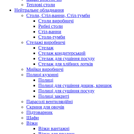
Теплові столи
Нейтральне обладнання
Столи, Стіл-ванни, Стіл-тумби
Столи виробничі
Рибні столи
Стіл-ванни
Столи-тумби
Стелажі виробничі
Стелаж
Стелаж кондитерський
Стелаж для сушіння посуду
Стелаж для хлібних лотків
Мийки виробничі
Полиці кухонні
Полиці
Полиці для сушіння дощок, кришок
Полиці для сушіння посуду
Полиці закриті
Парасолі вентиляційні
Скриня для овочів
Підтоварник
Шафи
Візки
Візки вантажні
Візки для пралень