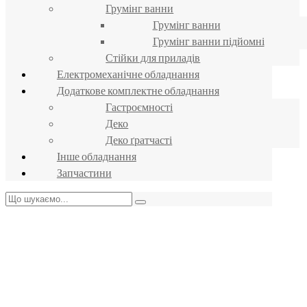
Грумінг ванни
Грумінг ванни
Грумінг ванни підйомні
Стійки для приладів
Електромеханічне обладнання
Додаткове комплектне обладнання
Гастроємності
Деко
Деко ґратчасті
Інше обладнання
Запчастини