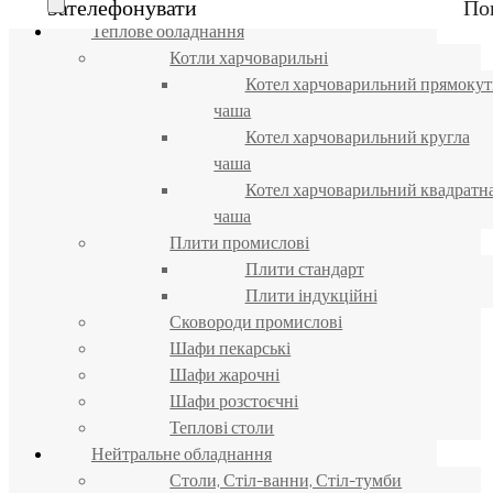
Зателефонувати
По
Каталог товарів
Теплове обладнання
Котли харчоварильні
Котел харчоварильний прямокут
чаша
Котел харчоварильний кругла
чаша
Котел харчоварильний квадратн
чаша
Плити промислові
Плити стандарт
Плити індукційні
Сковороди промислові
Шафи пекарські
Шафи жарочні
Шафи розстоєчні
Теплові столи
Нейтральне обладнання
Столи, Стіл-ванни, Стіл-тумби