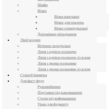
Шафи
Візки
Візки вантажні
Візки для пралень
Візки серверувальні
Допоміжне обладнання
Лінії роздачі
Вітрини холодильні
Лінія з однією полицею
Лінія з однією полицею зі склом
Лінія з двома полицями
Лінія з двома полицями зі склом
Станції бармена
Для фаст-фуду
Рукомийники
Підставки під кавомашини
Столи під кофемашини
Урни для фудкорту