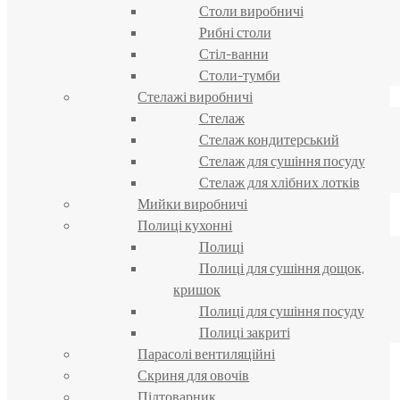
Столи виробничі
Рибні столи
Стіл-ванни
Столи-тумби
Стелажі виробничі
Стелаж
Стелаж кондитерський
Стелаж для сушіння посуду
Стелаж для хлібних лотків
Мийки виробничі
Полиці кухонні
Полиці
Полиці для сушіння дощок,
кришок
Полиці для сушіння посуду
Полиці закриті
Парасолі вентиляційні
Скриня для овочів
Підтоварник