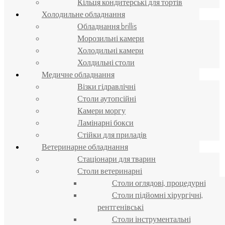
Кільця кондитерські для тортів
Холодильне обладнання
Обладнання brillis
Морозильні камери
Холодильні камери
Холдильні столи
Медичне обладнання
Візки гідравлічні
Столи аутопсійні
Камери моргу
Ламінарні бокси
Стійки для приладів
Ветеринарне обладнання
Стаціонари для тварин
Столи ветеринарні
Столи оглядові, процедурні
Столи підйомні хірургічні,
рентгенівські
Столи інструментальні