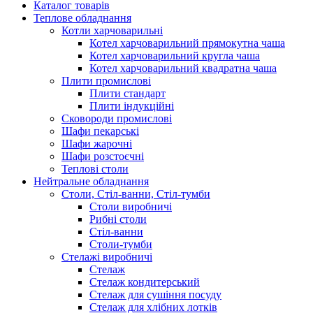
Каталог товарів
Теплове обладнання
Котли харчоварильні
Котел харчоварильний прямокутна чаша
Котел харчоварильний кругла чаша
Котел харчоварильний квадратна чаша
Плити промислові
Плити стандарт
Плити індукційні
Сковороди промислові
Шафи пекарські
Шафи жарочні
Шафи розстоєчні
Теплові столи
Нейтральне обладнання
Столи, Стіл-ванни, Стіл-тумби
Столи виробничі
Рибні столи
Стіл-ванни
Столи-тумби
Стелажі виробничі
Стелаж
Стелаж кондитерський
Стелаж для сушіння посуду
Стелаж для хлібних лотків