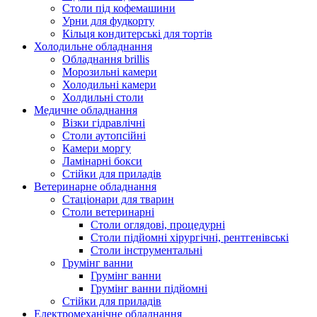
Столи під кофемашини
Урни для фудкорту
Кільця кондитерські для тортів
Холодильне обладнання
Обладнання brillis
Морозильні камери
Холодильні камери
Холдильні столи
Медичне обладнання
Візки гідравлічні
Столи аутопсійні
Камери моргу
Ламінарні бокси
Стійки для приладів
Ветеринарне обладнання
Стаціонари для тварин
Столи ветеринарні
Столи оглядові, процедурні
Столи підйомні хірургічні, рентгенівські
Столи інструментальні
Грумінг ванни
Грумінг ванни
Грумінг ванни підйомні
Стійки для приладів
Електромеханічне обладнання