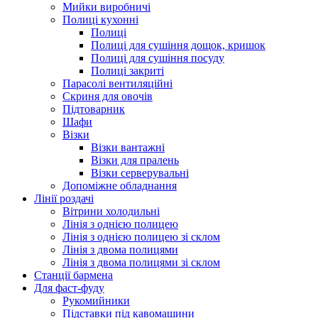
Мийки виробничі
Полиці кухонні
Полиці
Полиці для сушіння дощок, кришок
Полиці для сушіння посуду
Полиці закриті
Парасолі вентиляційні
Скриня для овочів
Підтоварник
Шафи
Візки
Візки вантажні
Візки для пралень
Візки серверувальні
Допоміжне обладнання
Лінії роздачі
Вітрини холодильні
Лінія з однією полицею
Лінія з однією полицею зі склом
Лінія з двома полицями
Лінія з двома полицями зі склом
Станції бармена
Для фаст-фуду
Рукомийники
Підставки під кавомашини