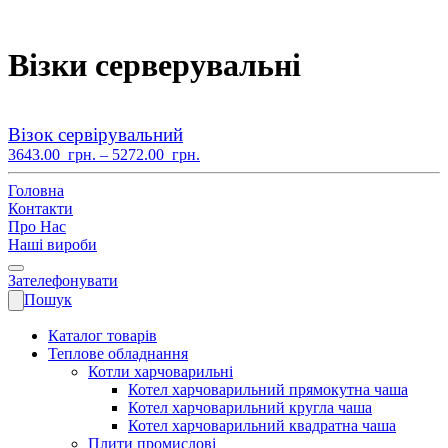
Візки серверувальні
Візок сервірувальний
Діапазон
3643.00
грн.
–
5272.00
грн.
цін:
від
Головна
3643.00
Контакти
грн.
Про Нас
до
Наші вироби
5272.00
грн.
Зателефонувати
Пошук
Каталог товарів
Теплове обладнання
Котли харчоварильні
Котел харчоварильний прямокутна чаша
Котел харчоварильний кругла чаша
Котел харчоварильний квадратна чаша
Плити промислові