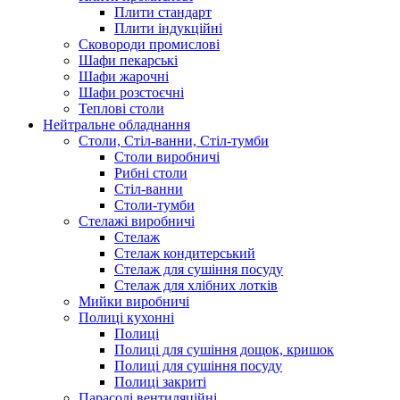
Плити стандарт
Плити індукційні
Сковороди промислові
Шафи пекарські
Шафи жарочні
Шафи розстоєчні
Теплові столи
Нейтральне обладнання
Столи, Стіл-ванни, Стіл-тумби
Столи виробничі
Рибні столи
Стіл-ванни
Столи-тумби
Стелажі виробничі
Стелаж
Стелаж кондитерський
Стелаж для сушіння посуду
Стелаж для хлібних лотків
Мийки виробничі
Полиці кухонні
Полиці
Полиці для сушіння дощок, кришок
Полиці для сушіння посуду
Полиці закриті
Парасолі вентиляційні