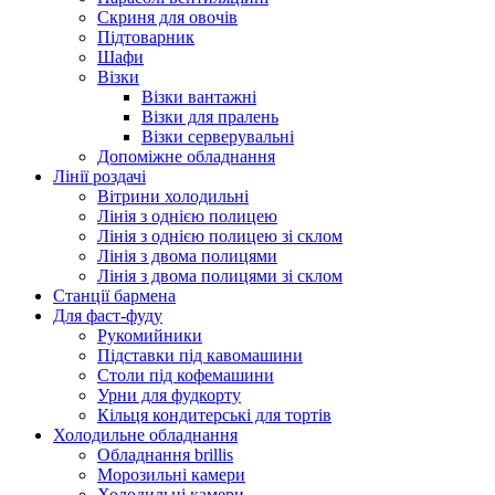
Скриня для овочів
Підтоварник
Шафи
Візки
Візки вантажні
Візки для пралень
Візки серверувальні
Допоміжне обладнання
Лінії роздачі
Вітрини холодильні
Лінія з однією полицею
Лінія з однією полицею зі склом
Лінія з двома полицями
Лінія з двома полицями зі склом
Станції бармена
Для фаст-фуду
Рукомийники
Підставки під кавомашини
Столи під кофемашини
Урни для фудкорту
Кільця кондитерські для тортів
Холодильне обладнання
Обладнання brillis
Морозильні камери
Холодильні камери