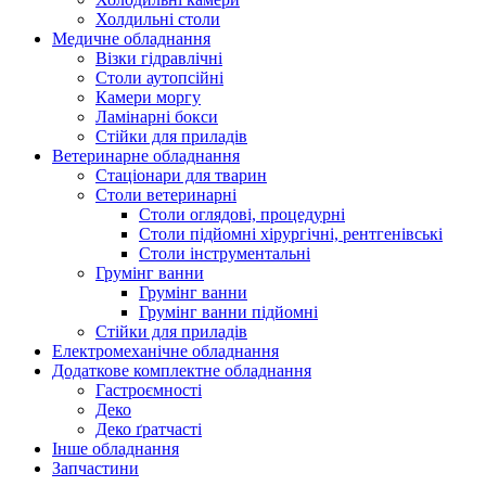
Холдильні столи
Медичне обладнання
Візки гідравлічні
Столи аутопсійні
Камери моргу
Ламінарні бокси
Стійки для приладів
Ветеринарне обладнання
Стаціонари для тварин
Столи ветеринарні
Столи оглядові, процедурні
Столи підйомні хірургічні, рентгенівські
Столи інструментальні
Грумінг ванни
Грумінг ванни
Грумінг ванни підйомні
Стійки для приладів
Електромеханічне обладнання
Додаткове комплектне обладнання
Гастроємності
Деко
Деко ґратчасті
Інше обладнання
Запчастини