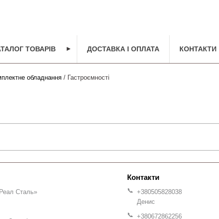
АТАЛОГ ТОВАРІВ
►
ДОСТАВКА І ОПЛАТА
КОНТАКТИ
мплектне обладнання
/ Гастроємності
Реал Сталь»
+380505828038
Денис
+380672862256