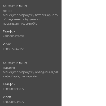
Денис
Менеджер з продажу ветеринарного
обладнання та будь-яких
нестандартних виробів
+380505828038
+380672862256
Наталля
Менеджер з продажу обладнання для
кафе, барів, ресторанів
+380988935077
+380988935077