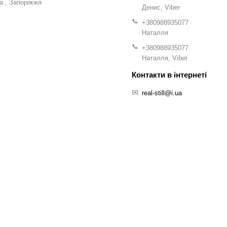
на
Запоріжжя
Денис, Viber
+380988935077
Наталля
+380988935077
Наталля, Viber
real-still@i.ua