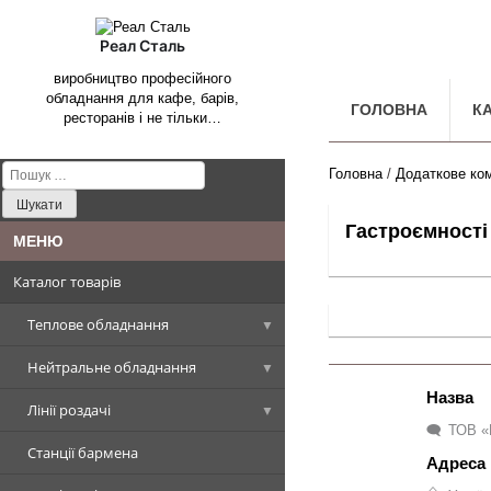
Реал Сталь
виробництво професійного
обладнання для кафе, барів,
ГОЛОВНА
К
ресторанів і не тільки…
Пошук:
Головна
/
Додаткове ко
Гастроємності
Каталог товарів
Теплове обладнання
Нейтральне обладнання
Котли харчоварильні
Лінії роздачі
Плити промислові
Столи, Стіл-ванни, Стіл-тумби
Котел харчоварильний
прямокутна чаша
ТОВ «
Станції бармена
Сковороди промислові
Стелажі виробничі
Вітрини холодильні
Плити стандарт
Столи виробничі
Котел харчоварильний