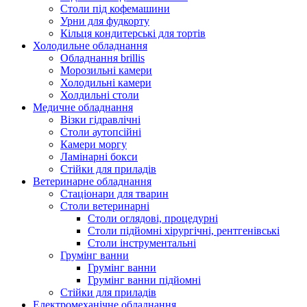
Столи під кофемашини
Урни для фудкорту
Кільця кондитерські для тортів
Холодильне обладнання
Обладнання brillis
Морозильні камери
Холодильні камери
Холдильні столи
Медичне обладнання
Візки гідравлічні
Столи аутопсійні
Камери моргу
Ламінарні бокси
Стійки для приладів
Ветеринарне обладнання
Стаціонари для тварин
Столи ветеринарні
Столи оглядові, процедурні
Столи підйомні хірургічні, рентгенівські
Столи інструментальні
Грумінг ванни
Грумінг ванни
Грумінг ванни підйомні
Стійки для приладів
Електромеханічне обладнання