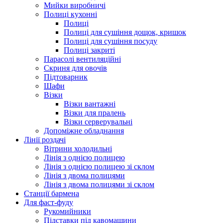
Мийки виробничі
Полиці кухонні
Полиці
Полиці для сушіння дощок, кришок
Полиці для сушіння посуду
Полиці закриті
Парасолі вентиляційні
Скриня для овочів
Підтоварник
Шафи
Візки
Візки вантажні
Візки для пралень
Візки серверувальні
Допоміжне обладнання
Лінії роздачі
Вітрини холодильні
Лінія з однією полицею
Лінія з однією полицею зі склом
Лінія з двома полицями
Лінія з двома полицями зі склом
Станції бармена
Для фаст-фуду
Рукомийники
Підставки під кавомашини