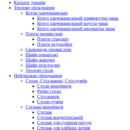
Каталог товарів
Теплове обладнання
Котли харчоварильні
Котел харчоварильний прямокутна чаша
Котел харчоварильний кругла чаша
Котел харчоварильний квадратна чаша
Плити промислові
Плити стандарт
Плити індукційні
Сковороди промислові
Шафи пекарські
Шафи жарочні
Шафи розстоєчні
Теплові столи
Нейтральне обладнання
Столи, Стіл-ванни, Стіл-тумби
Столи виробничі
Рибні столи
Стіл-ванни
Столи-тумби
Стелажі виробничі
Стелаж
Стелаж кондитерський
Стелаж для сушіння посуду
Стелаж для хлібних лотків