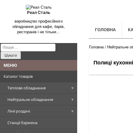
Реал Сталь
виробництво професійного
обладнання для кафе, барів,
ГОЛОВНА
К
ресторанів і не тільки…
Пошук:
Головна
/
Нейтральне о
Полиці кухонн
Каталог товарів
Теплове обладнання
Нейтральне обладнання
Котли харчоварильні
Лінії роздачі
Плити промислові
Столи, Стіл-ванни, Стіл-тумби
Котел харчоварильний
прямокутна чаша
Станції бармена
Сковороди промислові
Стелажі виробничі
Вітрини холодильні
Плити стандарт
Столи виробничі
Котел харчоварильний