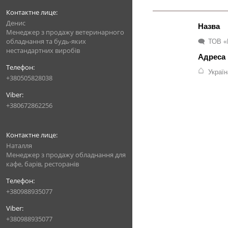
Денис
Менеджер з продажу ветеринарного
обладнання та будь-яких
ТОВ «
нестандартних виробів
Украї
+380505828038
+380672862256
Наталля
Менеджер з продажу обладнання для
кафе, барів, ресторанів
+380988935077
+380988935077