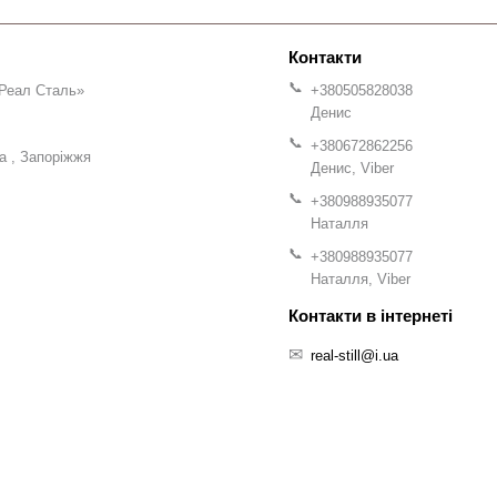
Реал Сталь»
+380505828038
Денис
+380672862256
на
Запоріжжя
Денис, Viber
+380988935077
Наталля
+380988935077
Наталля, Viber
real-still@i.ua