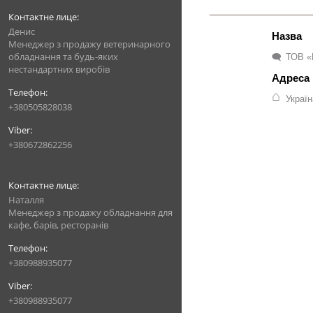
Денис
Менеджер з продажу ветеринарного
обладнання та будь-яких
ТОВ «
нестандартних виробів
Украї
+380505828038
+380672862256
Наталля
Менеджер з продажу обладнання для
кафе, барів, ресторанів
+380988935077
+380988935077