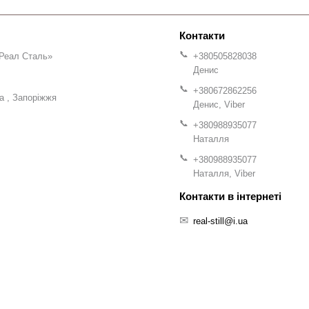
Реал Сталь»
+380505828038
Денис
+380672862256
на
Запоріжжя
Денис, Viber
+380988935077
Наталля
+380988935077
Наталля, Viber
real-still@i.ua