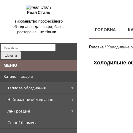
Реал Сталь
виробництво професійного
обладнання для кафе, барів,
ГОЛОВНА
К
ресторанів і не тільки…
Пошук:
Головна
/ Холодильне о
Холодильне о
Каталог товарів
Теплове обладнання
Нейтральне обладнання
Котли харчоварильні
Лінії роздачі
Плити промислові
Столи, Стіл-ванни, Стіл-тумби
Котел харчоварильний
прямокутна чаша
Станції бармена
Сковороди промислові
Стелажі виробничі
Вітрини холодильні
Плити стандарт
Столи виробничі
Котел харчоварильний