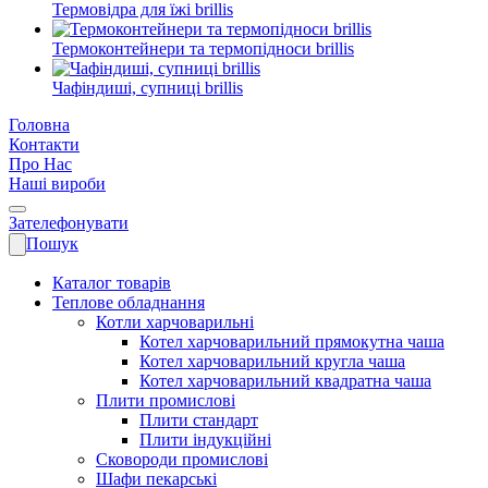
Термовідра для їжі brillis
Термоконтейнери та термопідноси brillis
Чафіндиші, супниці brillis
Головна
Контакти
Про Нас
Наші вироби
Зателефонувати
Пошук
Каталог товарів
Теплове обладнання
Котли харчоварильні
Котел харчоварильний прямокутна чаша
Котел харчоварильний кругла чаша
Котел харчоварильний квадратна чаша
Плити промислові
Плити стандарт
Плити індукційні
Сковороди промислові
Шафи пекарські