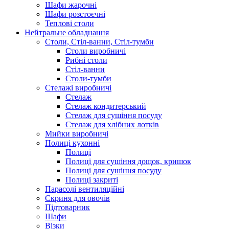
Шафи жарочні
Шафи розстоєчні
Теплові столи
Нейтральне обладнання
Столи, Стіл-ванни, Стіл-тумби
Столи виробничі
Рибні столи
Стіл-ванни
Столи-тумби
Стелажі виробничі
Стелаж
Стелаж кондитерський
Стелаж для сушіння посуду
Стелаж для хлібних лотків
Мийки виробничі
Полиці кухонні
Полиці
Полиці для сушіння дощок, кришок
Полиці для сушіння посуду
Полиці закриті
Парасолі вентиляційні
Скриня для овочів
Підтоварник
Шафи
Візки