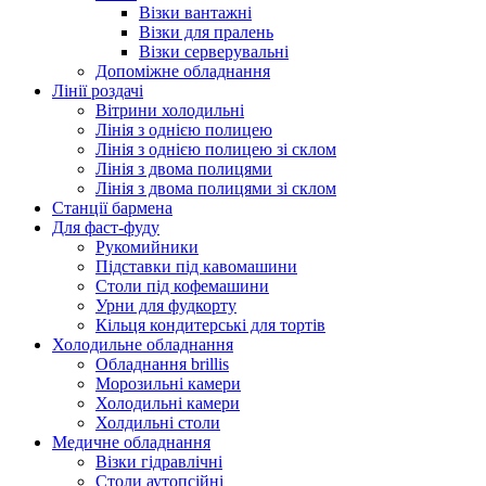
Візки вантажні
Візки для пралень
Візки серверувальні
Допоміжне обладнання
Лінії роздачі
Вітрини холодильні
Лінія з однією полицею
Лінія з однією полицею зі склом
Лінія з двома полицями
Лінія з двома полицями зі склом
Станції бармена
Для фаст-фуду
Рукомийники
Підставки під кавомашини
Столи під кофемашини
Урни для фудкорту
Кільця кондитерські для тортів
Холодильне обладнання
Обладнання brillis
Морозильні камери
Холодильні камери
Холдильні столи
Медичне обладнання
Візки гідравлічні
Столи аутопсійні