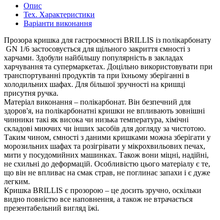
Опис
Тех. Характеристики
Варіанти виконання
Прозора кришка для гастроємності BRILLIS із полікарбонату
GN 1/6 застосовується для щільного закриття ємності з
харчами. Здобули найбільшу популярність в закладах
харчування та супермаркетах. Доцільно використовувати при
транспортуванні продуктів та при їхньому зберіганні в
холодильних шафах. Для більшої зручності на кришці
присутня ручка.
Матеріал виконання – полікарбонат. Він безпечний для
здоров'я, на полікарбонатні кришки не впливають зовнішні
чинники такі як висока чи низька температура, хімічні
складові миючих чи інших засобів для догляду за чистотою.
Таким чином, ємності з даними кришками можна зберігати у
морозильних шафах та розігрівати у мікрохвильових печах,
мити у посудомийних машинках. Також вони міцні, надійні,
не схильні до деформацій. Особливістю цього матеріалу є те,
що він не впливає на смак страв, не поглинає запахи і є дуже
легким.
Кришка BRILLIS є прозорою – це досить зручно, оскільки
видно повністю все наповнення, а також не втрачається
презентабельний вигляд їжі.