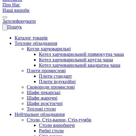
Про Нас
Наші вироби
Зателефонувати
Пошук
Каталог товарів
Теплове обладнання
Котли харчоварильні
Котел харчоварильний прямокутна чаша
Котел харчоварильний кругла чаша
Котел харчоварильний квадратна чаша
Плити промислові
Плити стандарт
Плити індукційні
Сковороди промислові
Шафи пекарські
Шафи жарочні
Шафи розстоєчні
Теплові столи
Нейтральне обладнання
Столи, Стіл-ванни, Стіл-тумби
Столи виробничі
Рибні столи