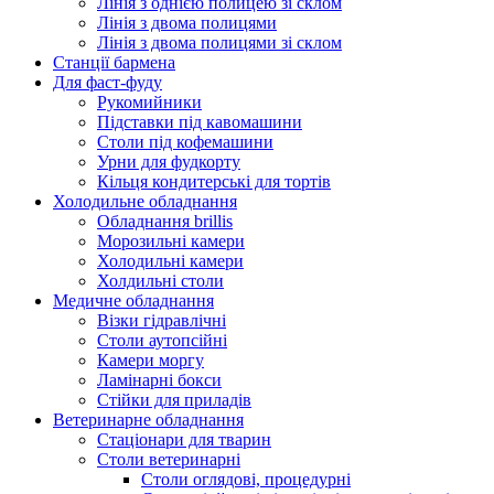
Лінія з однією полицею зі склом
Лінія з двома полицями
Лінія з двома полицями зі склом
Станції бармена
Для фаст-фуду
Рукомийники
Підставки під кавомашини
Столи під кофемашини
Урни для фудкорту
Кільця кондитерські для тортів
Холодильне обладнання
Обладнання brillis
Морозильні камери
Холодильні камери
Холдильні столи
Медичне обладнання
Візки гідравлічні
Столи аутопсійні
Камери моргу
Ламінарні бокси
Стійки для приладів
Ветеринарне обладнання
Стаціонари для тварин
Столи ветеринарні
Столи оглядові, процедурні