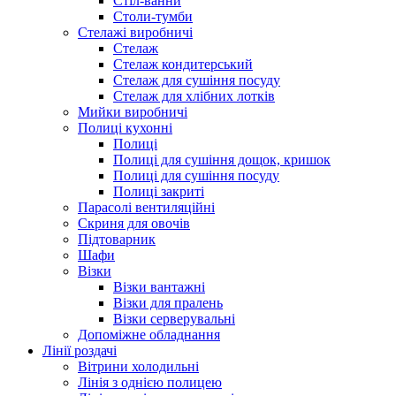
Стіл-ванни
Столи-тумби
Стелажі виробничі
Стелаж
Стелаж кондитерський
Стелаж для сушіння посуду
Стелаж для хлібних лотків
Мийки виробничі
Полиці кухонні
Полиці
Полиці для сушіння дощок, кришок
Полиці для сушіння посуду
Полиці закриті
Парасолі вентиляційні
Скриня для овочів
Підтоварник
Шафи
Візки
Візки вантажні
Візки для пралень
Візки серверувальні
Допоміжне обладнання
Лінії роздачі
Вітрини холодильні
Лінія з однією полицею