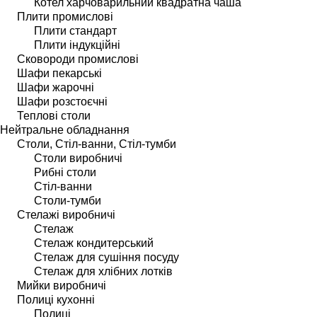
Котел харчоварильний квадратна чаша
Плити промислові
Плити стандарт
Плити індукційні
Сковороди промислові
Шафи пекарські
Шафи жарочні
Шафи розстоєчні
Теплові столи
Нейтральне обладнання
Столи, Стіл-ванни, Стіл-тумби
Столи виробничі
Рибні столи
Стіл-ванни
Столи-тумби
Стелажі виробничі
Стелаж
Стелаж кондитерський
Стелаж для сушіння посуду
Стелаж для хлібних лотків
Мийки виробничі
Полиці кухонні
Полиці