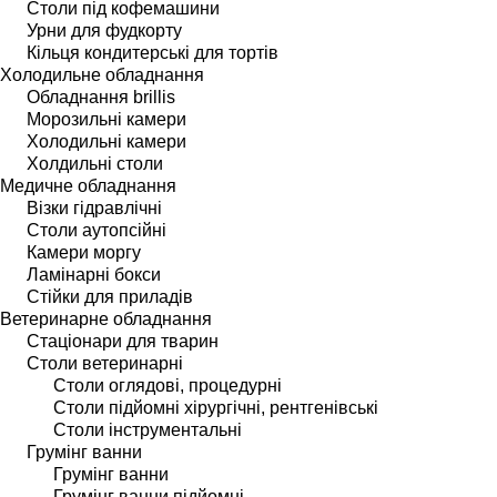
Столи під кофемашини
Урни для фудкорту
Кільця кондитерські для тортів
Холодильне обладнання
Обладнання brillis
Морозильні камери
Холодильні камери
Холдильні столи
Медичне обладнання
Візки гідравлічні
Столи аутопсійні
Камери моргу
Ламінарні бокси
Стійки для приладів
Ветеринарне обладнання
Стаціонари для тварин
Столи ветеринарні
Столи оглядові, процедурні
Столи підйомні хірургічні, рентгенівські
Столи інструментальні
Грумінг ванни
Грумінг ванни
Грумінг ванни підйомні