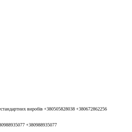
естандартних виробів
+380505828038
+380672862256
80988935077
+380988935077