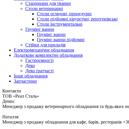
Стаціонари для тварин
Столи ветеринарні
Столи оглядові, процедурні
Столи підйомні хірургічні, рентгенівські
Столи інструментальні
Грумінг ванни
Грумінг ванни
Грумінг ванни підйомні
Стійки для приладів
Електромеханічне обладнання
Додаткове комплектне обладнання
Гастроємності
Деко
Деко ґратчасті
Інше обладнання
Запчастини
Контакти
ТОВ «Реал Сталь»
Денис
Менеджер з продажу ветеринарного обладнання та будь-яких н
Наталля
Менеджер з продажу обладнання для кафе, барів, ресторанів
+3