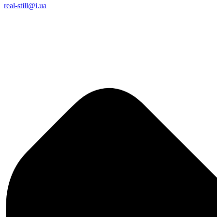
real-still@i.ua