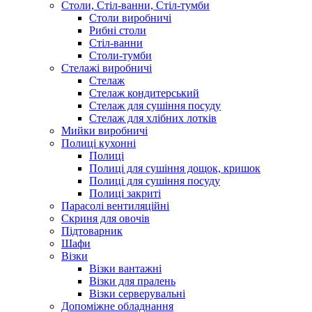
Столи, Стіл-ванни, Стіл-тумби
Столи виробничі
Рибні столи
Стіл-ванни
Столи-тумби
Стелажі виробничі
Стелаж
Стелаж кондитерський
Стелаж для сушіння посуду
Стелаж для хлібних лотків
Мийки виробничі
Полиці кухонні
Полиці
Полиці для сушіння дощок, кришок
Полиці для сушіння посуду
Полиці закриті
Парасолі вентиляційні
Скриня для овочів
Підтоварник
Шафи
Візки
Візки вантажні
Візки для пралень
Візки серверувальні
Допоміжне обладнання