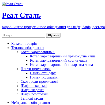
Реал Сталь
виробництво професійного обладнання для кафе, барів, рестора
Пошук:
Каталог товарів
Теплове обладнання
Котли харчоварильні
Котел харчоварильний прямокутна чаша
Котел харчоварильний кругла чаша
Котел харчоварильний квадратна чаша
Плити промислові
Плити стандарт
Плити індукційні
Сковороди промислові
Шафи пекарські
Шафи жарочні
Шафи розстоєчні
Теплові столи
Нейтральне обладнання