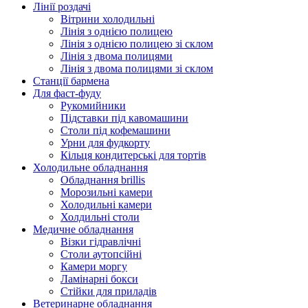
Лінії роздачі
Вітрини холодильні
Лінія з однією полицею
Лінія з однією полицею зі склом
Лінія з двома полицями
Лінія з двома полицями зі склом
Станції бармена
Для фаст-фуду
Рукомийники
Підставки під кавомашини
Столи під кофемашини
Урни для фудкорту
Кільця кондитерські для тортів
Холодильне обладнання
Обладнання brillis
Морозильні камери
Холодильні камери
Холдильні столи
Медичне обладнання
Візки гідравлічні
Столи аутопсійні
Камери моргу
Ламінарні бокси
Стійки для приладів
Ветеринарне обладнання