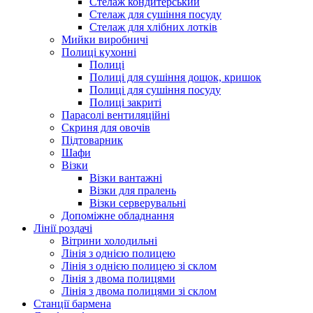
Стелаж кондитерський
Стелаж для сушіння посуду
Стелаж для хлібних лотків
Мийки виробничі
Полиці кухонні
Полиці
Полиці для сушіння дощок, кришок
Полиці для сушіння посуду
Полиці закриті
Парасолі вентиляційні
Скриня для овочів
Підтоварник
Шафи
Візки
Візки вантажні
Візки для пралень
Візки серверувальні
Допоміжне обладнання
Лінії роздачі
Вітрини холодильні
Лінія з однією полицею
Лінія з однією полицею зі склом
Лінія з двома полицями
Лінія з двома полицями зі склом
Станції бармена