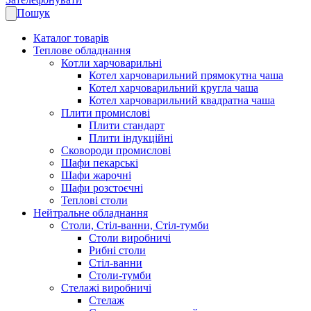
Пошук
Каталог товарів
Теплове обладнання
Котли харчоварильні
Котел харчоварильний прямокутна чаша
Котел харчоварильний кругла чаша
Котел харчоварильний квадратна чаша
Плити промислові
Плити стандарт
Плити індукційні
Сковороди промислові
Шафи пекарські
Шафи жарочні
Шафи розстоєчні
Теплові столи
Нейтральне обладнання
Столи, Стіл-ванни, Стіл-тумби
Столи виробничі
Рибні столи
Стіл-ванни
Столи-тумби
Стелажі виробничі
Стелаж