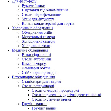
Для фаст-фуду
Рукомийники
Підставки під кавомашини
Столи під кофемашини
Урни для фудкорту
Кільця кондитерські для тортів
Холодильне обладнання
Обладнання brillis
Морозильні камери
Холодильні камери
Холдильні столи
Медичне обладнання
Візки гідравлічні
Столи аутопсійні
Камери моргу
Ламінарні бокси
Стійки для приладів
Ветеринарне обладнання
Стаціонари для тварин
Столи ветеринарні
Столи оглядові, процедурні
Столи підйомні хірургічні, рентгенівські
Столи інструментальні
Грумінг ванни
Грумінг ванни