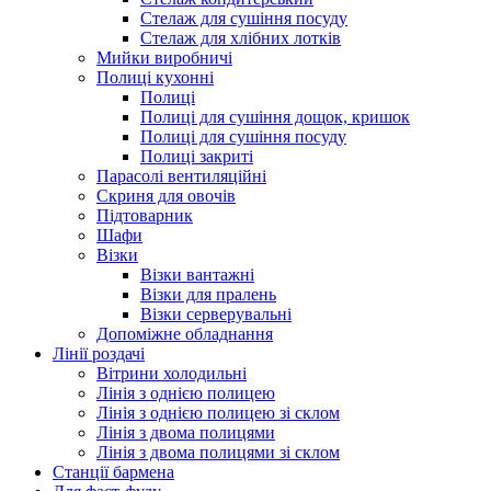
Стелаж для сушіння посуду
Стелаж для хлібних лотків
Мийки виробничі
Полиці кухонні
Полиці
Полиці для сушіння дощок, кришок
Полиці для сушіння посуду
Полиці закриті
Парасолі вентиляційні
Скриня для овочів
Підтоварник
Шафи
Візки
Візки вантажні
Візки для пралень
Візки серверувальні
Допоміжне обладнання
Лінії роздачі
Вітрини холодильні
Лінія з однією полицею
Лінія з однією полицею зі склом
Лінія з двома полицями
Лінія з двома полицями зі склом
Станції бармена