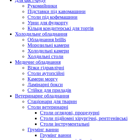
Для фаст-фуду
Рукомийники
Підставки під кавомашини
Столи під кофемашини
Урни для фудкорту
Кільця кондитерські для тортів
Холодильне обладнання
Обладнання brillis
Морозильні камери
Холодильні камери
Холдильні столи
Медичне обладнання
Візки гідравлічні
Столи аутопсійні
Камери моргу
Ламінарні бокси
Стійки для приладів
Ветеринарне обладнання
Стаціонари для тварин
Столи ветеринарні
Столи оглядові, процедурні
Столи підйомні хірургічні, рентгенівські
Столи інструментальні
Грумінг ванни
Грумінг ванни