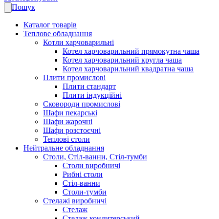
Пошук
Каталог товарів
Теплове обладнання
Котли харчоварильні
Котел харчоварильний прямокутна чаша
Котел харчоварильний кругла чаша
Котел харчоварильний квадратна чаша
Плити промислові
Плити стандарт
Плити індукційні
Сковороди промислові
Шафи пекарські
Шафи жарочні
Шафи розстоєчні
Теплові столи
Нейтральне обладнання
Столи, Стіл-ванни, Стіл-тумби
Столи виробничі
Рибні столи
Стіл-ванни
Столи-тумби
Стелажі виробничі
Стелаж
Стелаж кондитерський