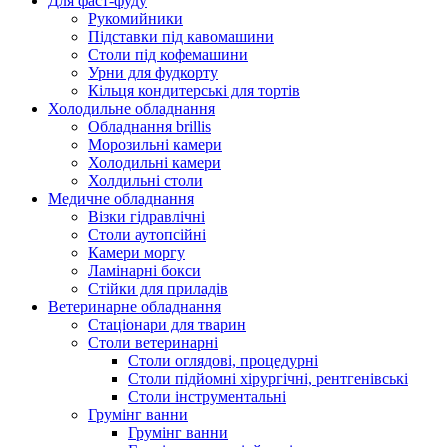
Для фаст-фуду
Рукомийники
Підставки під кавомашини
Столи під кофемашини
Урни для фудкорту
Кільця кондитерські для тортів
Холодильне обладнання
Обладнання brillis
Морозильні камери
Холодильні камери
Холдильні столи
Медичне обладнання
Візки гідравлічні
Столи аутопсійні
Камери моргу
Ламінарні бокси
Стійки для приладів
Ветеринарне обладнання
Стаціонари для тварин
Столи ветеринарні
Столи оглядові, процедурні
Столи підйомні хірургічні, рентгенівські
Столи інструментальні
Грумінг ванни
Грумінг ванни