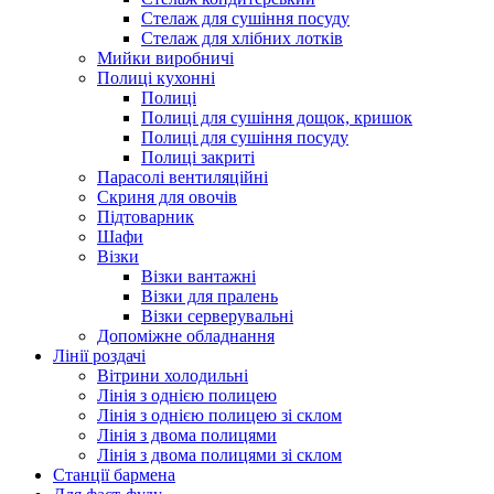
Стелаж для сушіння посуду
Стелаж для хлібних лотків
Мийки виробничі
Полиці кухонні
Полиці
Полиці для сушіння дощок, кришок
Полиці для сушіння посуду
Полиці закриті
Парасолі вентиляційні
Скриня для овочів
Підтоварник
Шафи
Візки
Візки вантажні
Візки для пралень
Візки серверувальні
Допоміжне обладнання
Лінії роздачі
Вітрини холодильні
Лінія з однією полицею
Лінія з однією полицею зі склом
Лінія з двома полицями
Лінія з двома полицями зі склом
Станції бармена