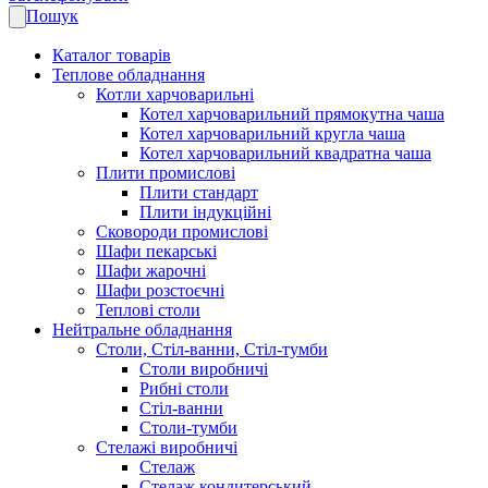
Пошук
Каталог товарів
Теплове обладнання
Котли харчоварильні
Котел харчоварильний прямокутна чаша
Котел харчоварильний кругла чаша
Котел харчоварильний квадратна чаша
Плити промислові
Плити стандарт
Плити індукційні
Сковороди промислові
Шафи пекарські
Шафи жарочні
Шафи розстоєчні
Теплові столи
Нейтральне обладнання
Столи, Стіл-ванни, Стіл-тумби
Столи виробничі
Рибні столи
Стіл-ванни
Столи-тумби
Стелажі виробничі
Стелаж
Стелаж кондитерський