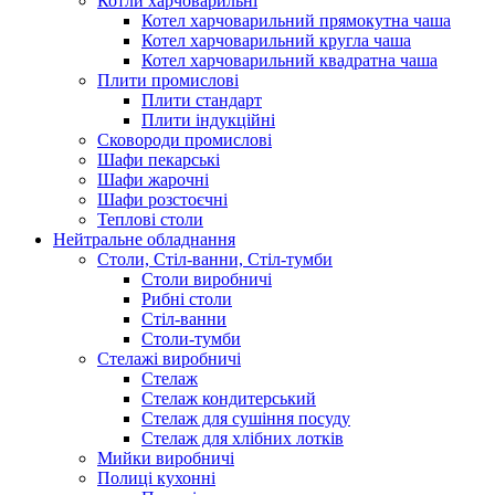
Котли харчоварильні
Котел харчоварильний прямокутна чаша
Котел харчоварильний кругла чаша
Котел харчоварильний квадратна чаша
Плити промислові
Плити стандарт
Плити індукційні
Сковороди промислові
Шафи пекарські
Шафи жарочні
Шафи розстоєчні
Теплові столи
Нейтральне обладнання
Столи, Стіл-ванни, Стіл-тумби
Столи виробничі
Рибні столи
Стіл-ванни
Столи-тумби
Стелажі виробничі
Стелаж
Стелаж кондитерський
Стелаж для сушіння посуду
Стелаж для хлібних лотків
Мийки виробничі
Полиці кухонні