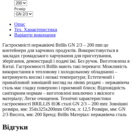
Розмір
Опис
Тех. Характеристики
Варіанти виконання
Гастроємністі нержавіючі Brillis GN 2/3 – 200 mm це
контейнери для харчових продуктів. Використовується в
закладах громадського харчування для приготування,
зберігання, демонстрації і подачі їжі. Без ручок. Виготовлена в
Китаї. Гастроємності Brillis мають такі переваги: Можливість
використання в тепловому і холодильному обладнанні –
витримують високі і низькі температури; Естетичний і
привабливий зовнішній вигляд на лініях роздачі – нержавіюча
сталь має гладку поверхню і приємний блиск; Відповідність
санітарним нормам – виготовлені виключно з якісного
матеріалу; Легке очищення. Технічні характеристики
гастроємності BRILLIS Н/Ж сталі GN 2/3 – 200 mm: Зовнішні
розміри, мм: 354х325х200mm Об'єм, л: 12,5 Розміри, мм: GN
2/3 Висота, мм: 200 Бренд: Brillis Матеріал: нержавіюча сталь
Відгуки