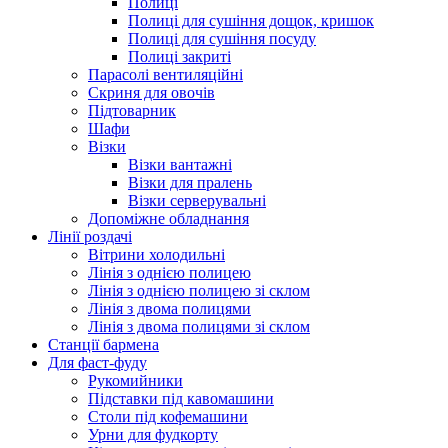
Полиці
Полиці для сушіння дощок, кришок
Полиці для сушіння посуду
Полиці закриті
Парасолі вентиляційні
Скриня для овочів
Підтоварник
Шафи
Візки
Візки вантажні
Візки для пралень
Візки серверувальні
Допоміжне обладнання
Лінії роздачі
Вітрини холодильні
Лінія з однією полицею
Лінія з однією полицею зі склом
Лінія з двома полицями
Лінія з двома полицями зі склом
Станції бармена
Для фаст-фуду
Рукомийники
Підставки під кавомашини
Столи під кофемашини
Урни для фудкорту