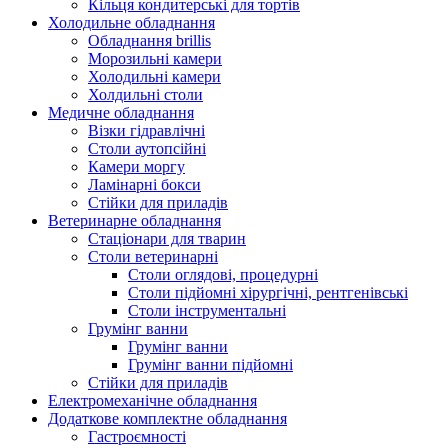
Кільця кондитерські для тортів
Холодильне обладнання
Обладнання brillis
Морозильні камери
Холодильні камери
Холдильні столи
Медичне обладнання
Візки гідравлічні
Столи аутопсійні
Камери моргу
Ламінарні бокси
Стійки для приладів
Ветеринарне обладнання
Стаціонари для тварин
Столи ветеринарні
Столи оглядові, процедурні
Столи підйомні хірургічні, рентгенівські
Столи інструментальні
Грумінг ванни
Грумінг ванни
Грумінг ванни підйомні
Стійки для приладів
Електромеханічне обладнання
Додаткове комплектне обладнання
Гастроємності