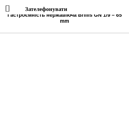
Зателефонувати
Гастроємність нержавіюча Brillis GN 1/9 – 65
mm