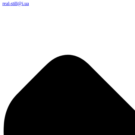
real-still@i.ua