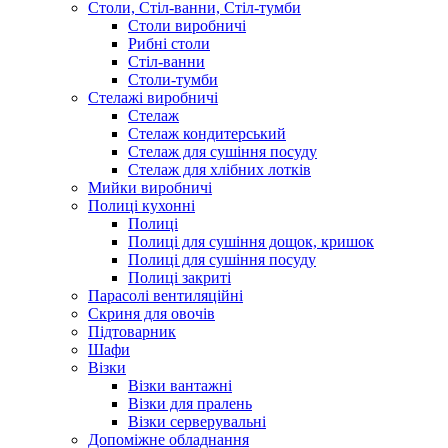
Столи, Стіл-ванни, Стіл-тумби
Столи виробничі
Рибні столи
Стіл-ванни
Столи-тумби
Стелажі виробничі
Стелаж
Стелаж кондитерський
Стелаж для сушіння посуду
Стелаж для хлібних лотків
Мийки виробничі
Полиці кухонні
Полиці
Полиці для сушіння дощок, кришок
Полиці для сушіння посуду
Полиці закриті
Парасолі вентиляційні
Скриня для овочів
Підтоварник
Шафи
Візки
Візки вантажні
Візки для пралень
Візки серверувальні
Допоміжне обладнання