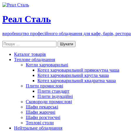
Реал Сталь
виробництво професійного обладнання для кафе, барів, рестора
Пошук:
Каталог товарів
Теплове обладнання
Котли харчоварильні
Котел харчоварильний прямокутна чаша
Котел харчоварильний кругла чаша
Котел харчоварильний квадратна чаша
Плити промислові
Плити стандарт
Плити індукційні
Сковороди промислові
Шафи пекарські
Шафи жарочні
Шафи розстоєчні
Теплові столи
Нейтральне обладнання