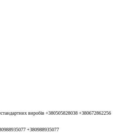
естандартних виробів
+380505828038
+380672862256
80988935077
+380988935077