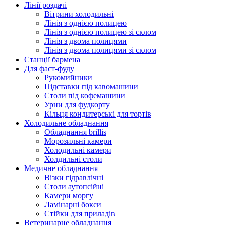
Лінії роздачі
Вітрини холодильні
Лінія з однією полицею
Лінія з однією полицею зі склом
Лінія з двома полицями
Лінія з двома полицями зі склом
Станції бармена
Для фаст-фуду
Рукомийники
Підставки під кавомашини
Столи під кофемашини
Урни для фудкорту
Кільця кондитерські для тортів
Холодильне обладнання
Обладнання brillis
Морозильні камери
Холодильні камери
Холдильні столи
Медичне обладнання
Візки гідравлічні
Столи аутопсійні
Камери моргу
Ламінарні бокси
Стійки для приладів
Ветеринарне обладнання