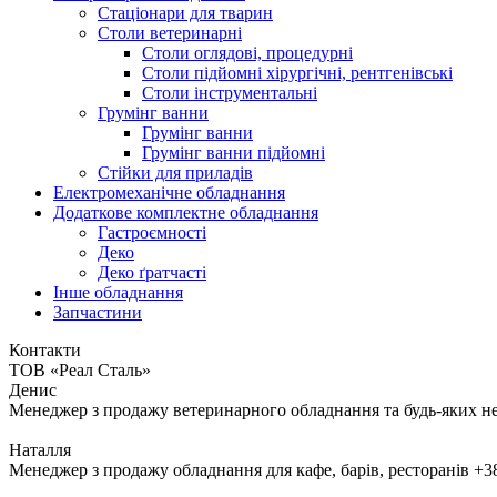
Стаціонари для тварин
Столи ветеринарні
Столи оглядові, процедурні
Столи підйомні хірургічні, рентгенівські
Столи інструментальні
Грумінг ванни
Грумінг ванни
Грумінг ванни підйомні
Стійки для приладів
Електромеханічне обладнання
Додаткове комплектне обладнання
Гастроємності
Деко
Деко ґратчасті
Інше обладнання
Запчастини
Контакти
ТОВ «Реал Сталь»
Денис
Менеджер з продажу ветеринарного обладнання та будь-яких н
Наталля
Менеджер з продажу обладнання для кафе, барів, ресторанів
+3