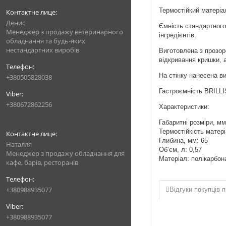
Термостійкий матеріа
Денис
Ємність стандартного 
Менеджер з продажу ветеринарного
інгредієнтів.
обладнання та будь-яких
нестандартних виробів
Виготовлена з прозоро
відкривання кришки, 
На стінку нанесена в
+380505828038
Гастроємність BRILLI
+380672862256
Характеристики:
Габаритні розміри, мм
Термостійкість матер
Глибина, мм: 65
Наталля
Об’єм, л: 0,57
Менеджер з продажу обладнання для
Матеріал: полікарбон
кафе, барів, ресторанів
+380988935077
Відгуки покупців п
+380988935077