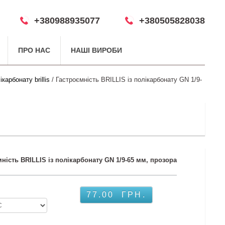
+380988935077
+380505828038
ПРО НАС
НАШІ ВИРОБИ
карбонату brillis
/ Гастроємність BRILLIS із полікарбонату GN 1/9-
ність BRILLIS із полікарбонату GN 1/9-65 мм, прозора
77.00
ГРН.