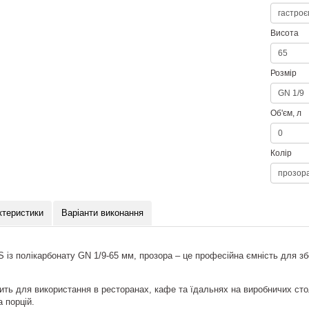
Висота
Розмір
Об'єм, л
Колір
ктеристики
Варіанти виконання
S із полікарбонату GN 1/9-65 мм, прозора – це професійна ємність для зб
ить для використання в ресторанах, кафе та їдальнях на виробничих стол
а порцій.