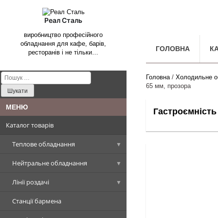
Реал Сталь
виробництво професійного
обладнання для кафе, барів,
ГОЛОВНА
К
ресторанів і не тільки…
Пошук:
Головна
/
Холодильне о
65 мм, прозора
Гастроємність 
Каталог товарів
Теплове обладнання
Нейтральне обладнання
Котли харчоварильні
Лінії роздачі
Плити промислові
Столи, Стіл-ванни, Стіл-тумби
Котел харчоварильний
прямокутна чаша
Станції бармена
Сковороди промислові
Стелажі виробничі
Вітрини холодильні
Плити стандарт
Столи виробничі
Котел харчоварильний