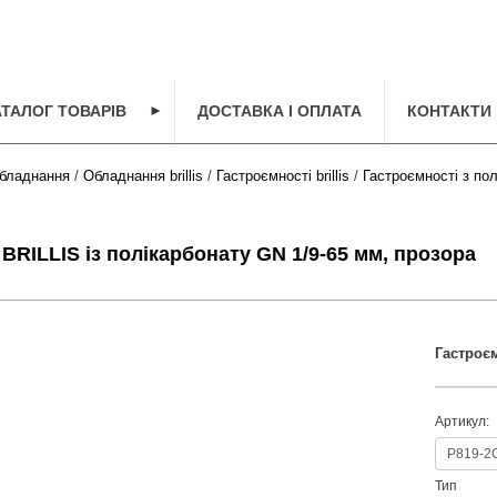
АТАЛОГ ТОВАРІВ
►
ДОСТАВКА І ОПЛАТА
КОНТАКТИ
бладнання
/
Обладнання brillis
/
Гастроємності brillis
/
Гастроємності з полі
BRILLIS із полікарбонату GN 1/9-65 мм, прозора
Гастроєм
Артикул:
Тип