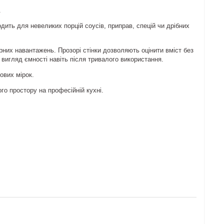
.
одить для невеликих порцій соусів, приправ, спецій чи дрібних
урних навантажень. Прозорі стінки дозволяють оцінити вміст без
вигляд ємності навіть після тривалого використання.
ових мірок.
го простору на професійній кухні.