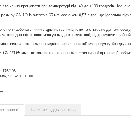
л стабільно працювати при температурі від -40 до +100 градусів Цельсію
розміру GN 1/9 із висотою 65 мм має об'єм 0,57 літра, що ідеально підх
го полікарбонату, який відрізняється міцністю та стійкістю до температ
а матове дно ефективно маскує сліди експлуатації, підтримуючи охайний 
имірювальна шкала для швидкого визначення об'єму продукту без додатк
S GN 1/9-65 мм – це компактне рішення для ефективної організації робочо
: 176/108
іалу, °C: –40…+100
ат
Написати відгук про товар
ро товар (
0
)