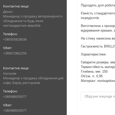
Підходить для роботи 
Денис
Ємність стандартного 
Менеджер з продажу ветеринарного
інгредієнтів.
обладнання та будь-яких
нестандартних виробів
Виготовлена з прозоро
відкривання кришки, 
На стінку нанесена в
+380505828038
Гастроємність BRILLI
+380672862256
Характеристики:
Габаритні розміри, мм
Термостійкість матер
Глибина, мм: 150
Наталля
Об’єм, л: 0,95
Менеджер з продажу обладнання для
Матеріал: полікарбон
кафе, барів, ресторанів
+380988935077
Відгуки покупців п
+380988935077