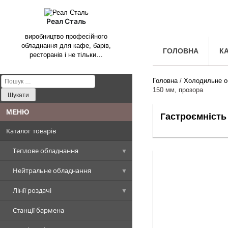
Реал Сталь
виробництво професійного
обладнання для кафе, барів,
ГОЛОВНА
К
ресторанів і не тільки…
Пошук:
Головна
/
Холодильне о
150 мм, прозора
Гастроємність 
Каталог товарів
Теплове обладнання
Нейтральне обладнання
Котли харчоварильні
Лінії роздачі
Плити промислові
Столи, Стіл-ванни, Стіл-тумби
Котел харчоварильний
прямокутна чаша
Станції бармена
Сковороди промислові
Стелажі виробничі
Вітрини холодильні
Плити стандарт
Столи виробничі
Котел харчоварильний