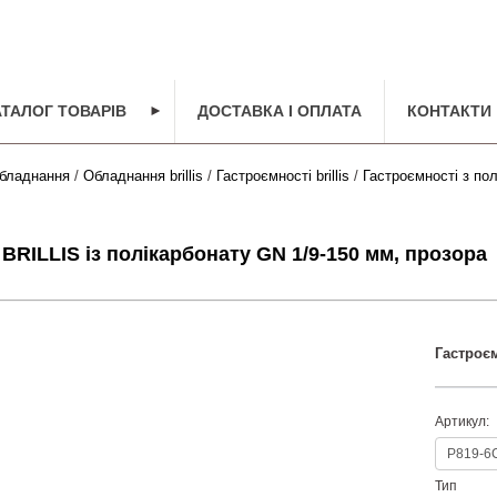
АТАЛОГ ТОВАРІВ
►
ДОСТАВКА І ОПЛАТА
КОНТАКТИ
бладнання
/
Обладнання brillis
/
Гастроємності brillis
/
Гастроємності з полі
BRILLIS із полікарбонату GN 1/9-150 мм, прозора
Гастроєм
Артикул:
Тип