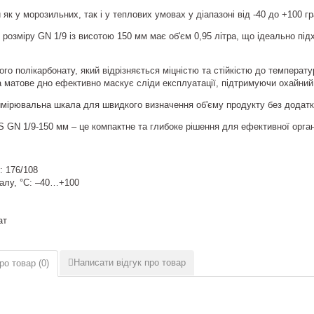
як у морозильних, так і у теплових умовах у діапазоні від -40 до +100 г
розміру GN 1/9 із висотою 150 мм має об'єм 0,95 літра, що ідеально підх
го полікарбонату, який відрізняється міцністю та стійкістю до температ
а матове дно ефективно маскує сліди експлуатації, підтримуючи охайний 
имірювальна шкала для швидкого визначення об'єму продукту без додатк
S GN 1/9-150 мм – це компактне та глибоке рішення для ефективної органі
: 176/108
іалу, °C: –40…+100
ат
Написати відгук про товар
ро товар (
0
)