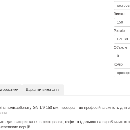
Висота
Розмір
Об'єм, л
Колір
ктеристики
Варіанти виконання
S із полікарбонату GN 1/9-150 мм, прозора – це професійна ємність для з
ання.
ить для використання в ресторанах, кафе та їдальнях на виробничих стол
 невеликих порцій.