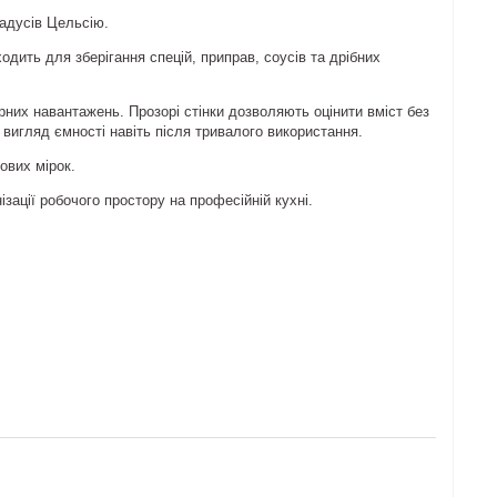
радусів Цельсію.
одить для зберігання спецій, приправ, соусів та дрібних
урних навантажень. Прозорі стінки дозволяють оцінити вміст без
вигляд ємності навіть після тривалого використання.
ових мірок.
зації робочого простору на професійній кухні.