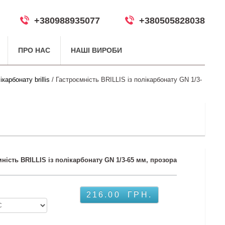
+380988935077
+380505828038
ПРО НАС
НАШІ ВИРОБИ
карбонату brillis
/ Гастроємність BRILLIS із полікарбонату GN 1/3-
ність BRILLIS із полікарбонату GN 1/3-65 мм, прозора
216.00
ГРН.