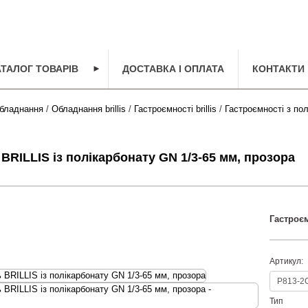
АТАЛОГ ТОВАРІВ
►
ДОСТАВКА І ОПЛАТА
КОНТАКТИ
бладнання
/
Обладнання brillis
/
Гастроємності brillis
/
Гастроємності з полі
BRILLIS із полікарбонату GN 1/3-65 мм, прозора
Гастроєм
Артикул:
Тип