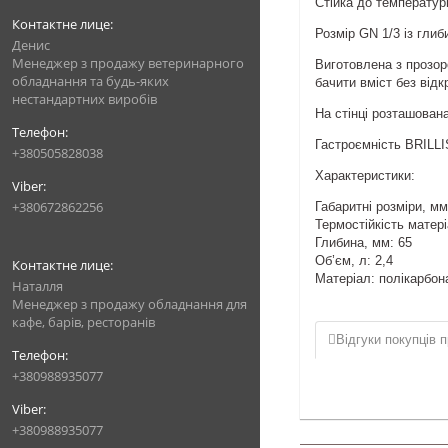
Стійка до температур
Розмір GN 1/3 із гли
Денис
Менеджер з продажу ветеринарного
Виготовлена з прозор
обладнання та будь-яких
бачити вміст без від
нестандартних виробів
На стінці розташован
Гастроємність BRILLIS
+380505828038
Характеристики:
+380672862256
Габаритні розміри, мм
Термостійкість матер
Глибина, мм: 65
Об’єм, л: 2,4
Матеріал: полікарбон
Наталля
Менеджер з продажу обладнання для
кафе, барів, ресторанів
Відгуки покупців п
+380988935077
+380988935077