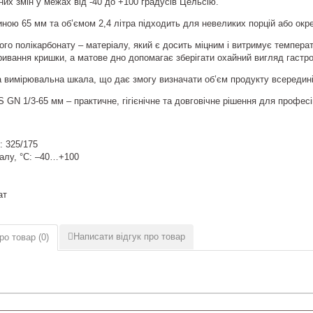
них змін у межах від -40 до +100 градусів Цельсію.
биною 65 мм та об’ємом 2,4 літра підходить для невеликих порцій або окр
ого полікарбонату – матеріалу, який є досить міцним і витримує темпера
кривання кришки, а матове дно допомагає зберігати охайний вигляд гастро
а вимірювальна шкала, що дає змогу визначати об’єм продукту всередині
 GN 1/3-65 мм – практичне, гігієнічне та довговічне рішення для профес
: 325/175
іалу, °C: –40…+100
ат
Написати відгук про товар
ро товар (
0
)