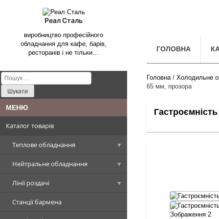
Реал Сталь
виробництво професійного
обладнання для кафе, барів,
ГОЛОВНА
К
ресторанів і не тільки…
Пошук:
Головна
/
Холодильне о
65 мм, прозора
Гастроємність 
Каталог товарів
Теплове обладнання
Нейтральне обладнання
Котли харчоварильні
Лінії роздачі
Плити промислові
Столи, Стіл-ванни, Стіл-тумби
Котел харчоварильний
прямокутна чаша
Станції бармена
Сковороди промислові
Стелажі виробничі
Вітрини холодильні
Плити стандарт
Столи виробничі
Котел харчоварильний