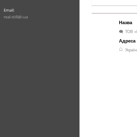
real-still@i.ua
ТОВ «
Украї