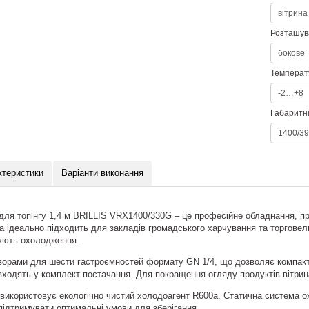
Розташув
Температ
Габаритні
ктеристики
Варіанти виконання
ля топінгу 1,4 м BRILLIS VRX1400/330G – це професійне обладнання, пр
на ідеально підходить для закладів громадського харчування та торговел
бують охолодження.
рами для шести гастроємностей формату GN 1/4, що дозволяє компактно
входять у комплект постачання. Для покращення огляду продуктів вітри
икористовує екологічно чистий холодоагент R600a. Статична система о
підтримувати оптимальні умови для зберігання.