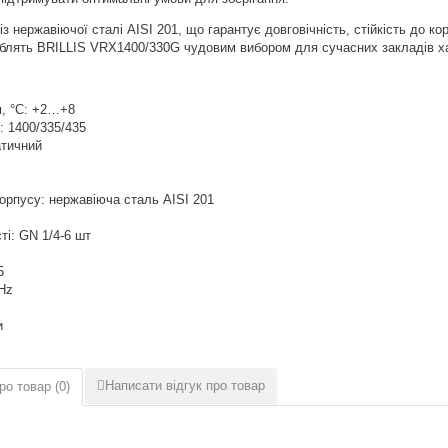
з нержавіючої сталі AISI 201, що гарантує довговічність, стійкість до кор
блять BRILLIS VRX1400/330G чудовим вибором для сучасних закладів харч
, °С: +2…+8
: 1400/335/435
атичний
орпусу: нержавіюча сталь AISI 201
ті: GN 1/4-6 шт
5
Hz
и
Написати відгук про товар
ро товар (
0
)