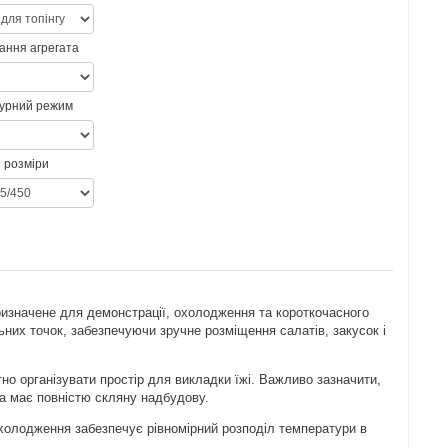
ання агрегата
урний режим
 розміри
изначене для демонстрації, охолодження та короткочасного
ьних точок, забезпечуючи зручне розміщення салатів, закусок і
 організувати простір для викладки їжі. Важливо зазначити,
на має повністю скляну надбудову.
холодження забезпечує рівномірний розподіл температури в