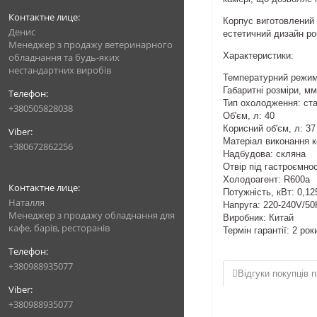
Корпус виготовлений і
Денис
естетичний дизайн ро
Менеджер з продажу ветеринарного
Характеристики:
обладнання та будь-яких
нестандартних виробів
Температурний режим
Габаритні розміри, мм
Тип охолодження: ст
+380505828038
Об'єм, л: 40
Корисний об'єм, л: 37
Матеріал виконання к
+380672862256
Надбудова: скляна
Отвір під гастроємнос
Холодоагент: R600а
Потужність, кВт: 0,12
Наталля
Напруга: 220-240V/50
Менеджер з продажу обладнання для
Виробник: Китай
кафе, барів, ресторанів
Термін гарантії: 2 рок
+380988935077
Відгуки покупців п
+380988935077