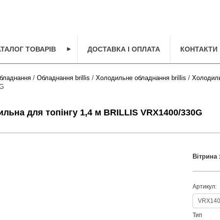
АТАЛОГ ТОВАРІВ
►
ДОСТАВКА І ОПЛАТА
КОНТАКТИ
бладнання
/
Обладнання brillis
/
Холодильне обладнання brillis
/
Холодильн
0G
ильна для топінгу 1,4 м BRILLIS VRX1400/330G
Вітрина 
Артикул:
Тип