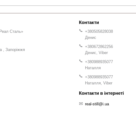
Реал Сталь»
+380505828038
Денис
+380672862256
на
Запоріжжя
Денис, Viber
+380988935077
Наталля
+380988935077
Наталля, Viber
real-still@i.ua