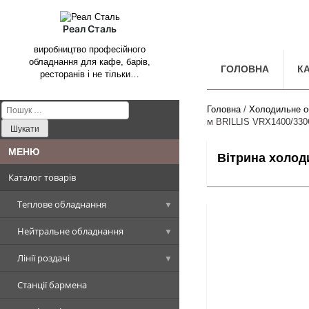
Реал Сталь
виробництво професійного
обладнання для кафе, барів,
ГОЛОВНА
К
ресторанів і не тільки…
Пошук:
Головна
/
Холодильне о
м BRILLIS VRX1400/33
Вітрина холод
Каталог товарів
Теплове обладнання
Нейтральне обладнання
Котли харчоварильні
Лінії роздачі
Плити промислові
Столи, Стіл-ванни, Стіл-тумби
Котел харчоварильний
прямокутна чаша
Станції бармена
Сковороди промислові
Стелажі виробничі
Вітрини холодильні
Плити стандарт
Столи виробничі
Котел харчоварильний