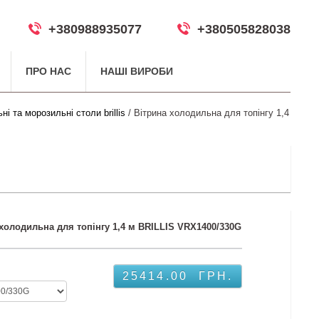
+380988935077
+380505828038
ПРО НАС
НАШІ ВИРОБИ
і та морозильні столи brillis
/ Вітрина холодильна для топінгу 1,4
холодильна для топінгу 1,4 м BRILLIS VRX1400/330G
25414.00
ГРН.