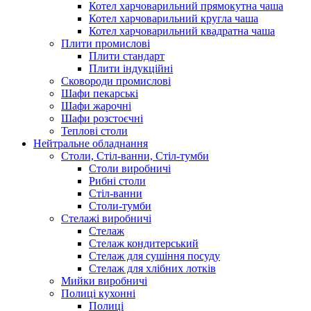
Котел харчоварильний прямокутна чаша
Котел харчоварильний кругла чаша
Котел харчоварильний квадратна чаша
Плити промислові
Плити стандарт
Плити індукційні
Сковороди промислові
Шафи пекарські
Шафи жарочні
Шафи розстоєчні
Теплові столи
Нейтральне обладнання
Столи, Стіл-ванни, Стіл-тумби
Столи виробничі
Рибні столи
Стіл-ванни
Столи-тумби
Стелажі виробничі
Стелаж
Стелаж кондитерський
Стелаж для сушіння посуду
Стелаж для хлібних лотків
Мийки виробничі
Полиці кухонні
Полиці