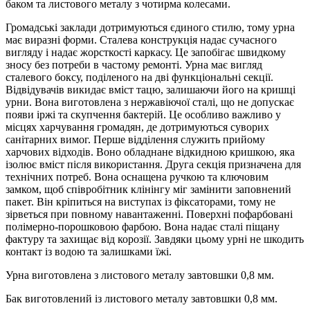
баком та листового металу з чотирма колесами.
Громадські заклади дотримуються єдиного стилю, тому урна
має виразні форми. Сталева конструкція надає сучасного
вигляду і надає жорсткості каркасу. Це запобігає швидкому
зносу без потреби в частому ремонті. Урна має вигляд
сталевого боксу, поділеного на дві функціональні секції.
Відвідувачів викидає вміст тацю, залишаючи його на кришці
урни. Вона виготовлена ​​з нержавіючої сталі, що не допускає
появи іржі та скупчення бактерій. Це особливо важливо у
місцях харчування громадян, де дотримуються суворих
санітарних вимог. Перше відділення служить прийому
харчових відходів. Воно обладнане відкидною кришкою, яка
ізолює вміст після використання. Друга секція призначена для
технічних потреб. Вона оснащена ручкою та ключовим
замком, щоб співробітник клінінгу міг замінити заповнений
пакет. Він кріпиться на виступах із фіксаторами, тому не
зірветься при повному навантаженні. Поверхні пофарбовані
полімерно-порошковою фарбою. Вона надає сталі піщану
фактуру та захищає від корозії. Завдяки цьому урні не шкодить
контакт із водою та залишками їжі.
Урна виготовлена з листового металу завтовшки 0,8 мм.
Бак виготовлений із листового металу завтовшки 0,8 мм.