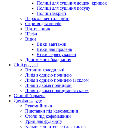
Полиці для сушіння дощок, кришок
Полиці для сушіння посуду
Полиці закриті
Парасолі вентиляційні
Скриня для овочів
Підтоварник
Шафи
Візки
Візки вантажні
Візки для пралень
Візки серверувальні
Допоміжне обладнання
Лінії роздачі
Вітрини холодильні
Лінія з однією полицею
Лінія з однією полицею зі склом
Лінія з двома полицями
Лінія з двома полицями зі склом
Станції бармена
Для фаст-фуду
Рукомийники
Підставки під кавомашини
Столи під кофемашини
Урни для фудкорту
Кільця кондитерські для тортів