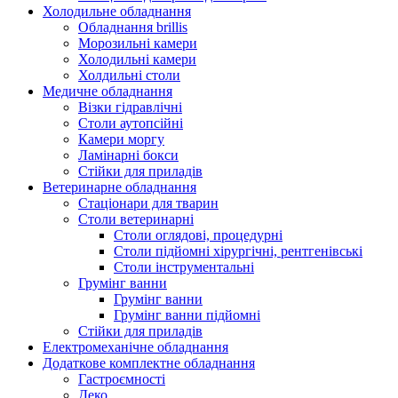
Холодильне обладнання
Обладнання brillis
Морозильні камери
Холодильні камери
Холдильні столи
Медичне обладнання
Візки гідравлічні
Столи аутопсійні
Камери моргу
Ламінарні бокси
Стійки для приладів
Ветеринарне обладнання
Стаціонари для тварин
Столи ветеринарні
Столи оглядові, процедурні
Столи підйомні хірургічні, рентгенівські
Столи інструментальні
Грумінг ванни
Грумінг ванни
Грумінг ванни підйомні
Стійки для приладів
Електромеханічне обладнання
Додаткове комплектне обладнання
Гастроємності
Деко