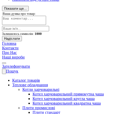
Показати ще...
Ваша думка про товар:
Залишилось символів:
1000
Надіслати
Головна
Контакти
Про Нас
Наші вироби
Зателефонувати
Пошук
Каталог товарів
Теплове обладнання
Котли харчоварильні
Котел харчоварильний прямокутна чаша
Котел харчоварильний кругла чаша
Котел харчоварильний квадратна чаша
Плити промислові
Плити стандарт