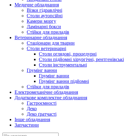
Медичне обладнання
Візки гідравлічні
Столи аутопсійні
Камери моргу
Ламінарні бокси
Стійки для приладів
Ветеринарне обладнання
Стаціонари для тварин
Столи ветеринарні
Столи оглядові, процедурні
Столи підйомні хірургічні, рентгенівські
Столи інструментальні
Грумінг ванни
Грумінг ванни
Грумінг ванни підйомні
Стійки для приладів
Електромеханічне обладнання
Додаткове комплектне обладнання
Гастроємності
Деко
Деко ґратчасті
Інше обладнання
Запчастини