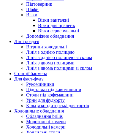
Підтоварник
Шафи
Візки
Візки вантажні
Візки для пралень
Візки серверувальні
Допоміжне обладнання
Лінії роздачі
Вітрини холодильні
Лінія з однією полицею
Лінія з однією полицею зі склом
Лінія з двома полицями
Лінія з двома полицями зі склом
Станції бармена
Для фаст-фуду
Рукомийники
Підставки під кавомашини
Столи під кофемашини
Урни для фудкорту
Кільця кондитерські для тортів
Холодильне обладнання
Обладнання brillis
Морозильні камери
Холодильні камери
Холдильні столи