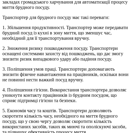
закладах громадського харчування для автоматизації процесу
миття брудного посуду.
Транспортер для брудного посуду має такі переваги:
1. Збільшення продуктивності. Транспортер може передавати
брудний посуд із кухні в зону миття, що зменшує час,
необхідний для її транспортування вручну.
2. Зниження ризику пошкодження посуду. Транспортери
оснащені системами захисту від пошкоджень, що дає змогу
знизити ризик випадкового удару або падіння посуду.
3. Поліпшення умов праці. Транспортери допомагають
знизити фізичне навантаження на працівників, оскільки вони
не повинні нести важкий посуд вручну.
4. Поліпшення гігієни. Використання транспортера дозволяє
уникнути контакту працівників із брудним посудом, що
сприяє підтримці гігієни та безпеки.
5. Економія часу та коштів. Транспортери дозволяють
скоротити кількість часу, необхідного на миття брудного
посуду, що у свою чергу дозволяє скоротити кількість
використаних засобів, таких як миючі та ополіскуючі засоби,
та підвищує ефективність процесу миття.