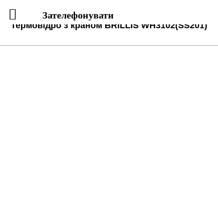
Зателефонувати
Термовідро з краном BRILLIS WH3102(SS201)