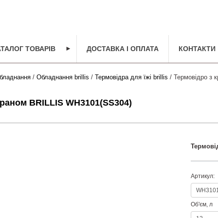
АТАЛОГ ТОВАРІВ
►
ДОСТАВКА І ОПЛАТА
КОНТАКТИ
бладнання
/
Обладнання brillis
/
Термовідра для їжі brillis
/ Термовідро з 
краном BRILLIS WH3101(SS304)
Термові
Артикул:
Об'єм, л