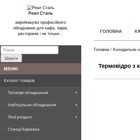
Реал Сталь
виробництво професійного
обладнання для кафе, барів,
ГОЛОВНА
К
ресторанів і не тільки…
Пошук:
Головна
/
Холодильне о
Термовідро з 
Каталог товарів
Теплове обладнання
Нейтральне обладнання
Котли харчоварильні
Лінії роздачі
Плити промислові
Столи, Стіл-ванни, Стіл-тумби
Котел харчоварильний
прямокутна чаша
Станції бармена
Сковороди промислові
Стелажі виробничі
Вітрини холодильні
Плити стандарт
Столи виробничі
Котел харчоварильний