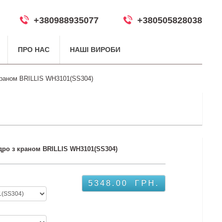
+380988935077
+380505828038
ПРО НАС
НАШІ ВИРОБИ
краном BRILLIS WH3101(SS304)
дро з краном BRILLIS WH3101(SS304)
5348.00
ГРН.