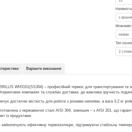
Наявність
Можливіс
Тип ізоляц
ктеристики
Варіанти виконання
BRILLIS WH3101(SS304) – професійний термос для транспортування та зб
йтерингових компаніях та службах доставки, де важлива зручність подачі
печує достатню місткість для роботи з різними напоями, а вага 3,2 кг ро
отовлена з нержавіючої сталі AISI 304, зовнішня – з AISI 201, що гарантує
акт із продуктами.
но забезпечують ефективну термоізоляцію, підтримуючи стабільну темпер