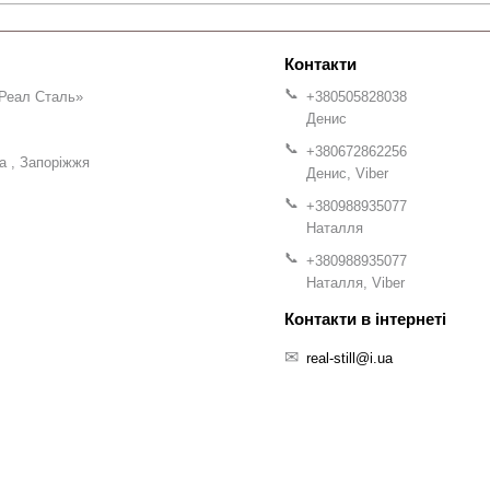
Реал Сталь»
+380505828038
Денис
+380672862256
на
Запоріжжя
Денис, Viber
+380988935077
Наталля
+380988935077
Наталля, Viber
real-still@i.ua