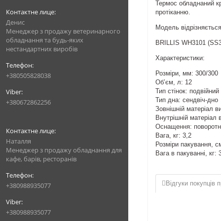
Термос обладнаний кр
протіканню.
Денис
Модель відрізняється
Менеджер з продажу ветеринарного
обладнання та будь-яких
BRILLIS WH3101 (SS30
нестандартних виробів
Характеристики:
Розміри, мм: 300/300
+380505828038
Об’єм, л: 12
Тип стінок: подвійний
Тип дна: сендвіч-дно
+380672862256
Зовнішній матеріал в
Внутрішній матеріал 
Оснащення: поворотний
Вага, кг: 3,2
Наталля
Розміри пакування, см
Менеджер з продажу обладнання для
Вага в пакуванні, кг: 
кафе, барів, ресторанів
Відгуки покупців п
+380988935077
+380988935077