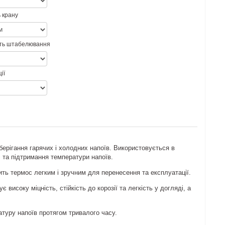
 крану
ть штабелювання
ії
ерігання гарячих і холодних напоїв. Використовується в
 та підтримання температури напоїв.
бить термос легким і зручним для перенесення та експлуатації.
 високу міцність, стійкість до корозії та легкість у догляді, а
атуру напоїв протягом тривалого часу.