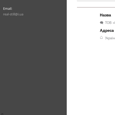
real-still@i.ua
ТОВ «
Украї