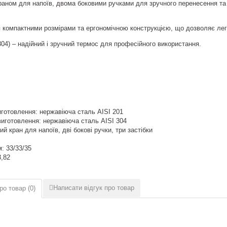
аном для напоїв, двома боковими ручками для зручного перенесення та 
 компактними розмірами та ергономічною конструкцією, що дозволяє легк
4) – надійний і зручний термос для професійного використання.
иготовлення: нержавіюча сталь AISI 201
виготовлення: нержавіюча сталь AISI 304
 кран для напоїв, дві бокові ручки, три застібки
: 33/33/35
3,82
Написати відгук про товар
ро товар (
0
)