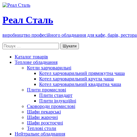
Реал Сталь
виробництво професійного обладнання для кафе, барів, рестора
Пошук:
Каталог товарів
Теплове обладнання
Котли харчоварильні
Котел харчоварильний прямокутна чаша
Котел харчоварильний кругла чаша
Котел харчоварильний квадратна чаша
Плити промислові
Плити стандарт
Плити індукційні
Сковороди промислові
Шафи пекарські
Шафи жарочні
Шафи розстоєчні
Теплові столи
Нейтральне обладнання