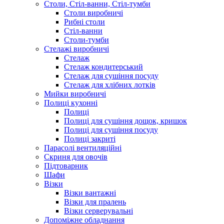
Столи, Стіл-ванни, Стіл-тумби
Столи виробничі
Рибні столи
Стіл-ванни
Столи-тумби
Стелажі виробничі
Стелаж
Стелаж кондитерський
Стелаж для сушіння посуду
Стелаж для хлібних лотків
Мийки виробничі
Полиці кухонні
Полиці
Полиці для сушіння дощок, кришок
Полиці для сушіння посуду
Полиці закриті
Парасолі вентиляційні
Скриня для овочів
Підтоварник
Шафи
Візки
Візки вантажні
Візки для пралень
Візки серверувальні
Допоміжне обладнання