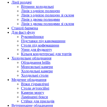
Лінії роздачі
Вітрини холодильні
Лінія з однією полицею
Лінія з однією полицею зі склом
Лінія з двома полицями
Лінія з двома полицями зі склом
Станції бармена
Для фаст-фуду
Рукомийники
Підставки під кавомашини
Столи під кофемашини
Урни для фудкорту
Кільця кондитерські для тортів
Холодильне обладнання
Обладнання brillis
Морозильні камери
Холодильні камери
Холдильні столи
Медичне обладнання
Візки гідравлічні
Столи аутопсійні
Камери моргу
Ламінарні бокси
Стійки для приладів
Ветеринарне обладнання