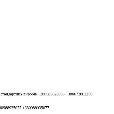
естандартних виробів
+380505828038
+380672862256
80988935077
+380988935077