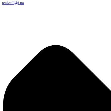
real-still@i.ua