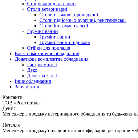
Стаціонари для тварин
Столи ветеринарні
Столи оглядові, процедурні
Столи підйомні хірургічні, рентгенівські
Столи інструментальні
Грумінг ванни
Грумінг ванни
Грумінг ванни підйомні
Стійки для приладів
Електромеханічне обладнання
Додаткове комплектне обладнання
Гастроємності
Деко
Деко ґратчасті
Інше обладнання
Запчастини
Контакти
ТОВ «Реал Сталь»
Денис
Менеджер з продажу ветеринарного обладнання та будь-яких н
Наталля
Менеджер з продажу обладнання для кафе, барів, ресторанів
+3