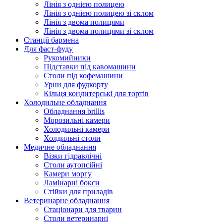
Лінія з однією полицею
Лінія з однією полицею зі склом
Лінія з двома полицями
Лінія з двома полицями зі склом
Станції бармена
Для фаст-фуду
Рукомийники
Підставки під кавомашини
Столи під кофемашини
Урни для фудкорту
Кільця кондитерські для тортів
Холодильне обладнання
Обладнання brillis
Морозильні камери
Холодильні камери
Холдильні столи
Медичне обладнання
Візки гідравлічні
Столи аутопсійні
Камери моргу
Ламінарні бокси
Стійки для приладів
Ветеринарне обладнання
Стаціонари для тварин
Столи ветеринарні