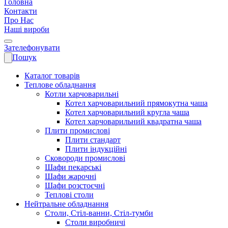
Головна
Контакти
Про Нас
Наші вироби
Зателефонувати
Пошук
Каталог товарів
Теплове обладнання
Котли харчоварильні
Котел харчоварильний прямокутна чаша
Котел харчоварильний кругла чаша
Котел харчоварильний квадратна чаша
Плити промислові
Плити стандарт
Плити індукційні
Сковороди промислові
Шафи пекарські
Шафи жарочні
Шафи розстоєчні
Теплові столи
Нейтральне обладнання
Столи, Стіл-ванни, Стіл-тумби
Столи виробничі