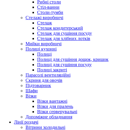
Рибні столи
Стіл-ванни
Столи-тумби
Стелажі виробничі
Стелаж
Стелаж кондитерський
Стелаж для сушіння посуду
Стелаж для хлібних лотків
Мийки виробничі
Полиці кухонні
Полиці
Полиці для сушіння дощок, кришок
Полиці для сушіння посуду
Полиці закриті
Парасолі вентиляційні
Скриня для овочів
Підтоварник
Шафи
Візки
Візки вантажні
Візки для пралень
Візки серверувальні
Допоміжне обладнання
Лінії роздачі
Вітрини холодильні