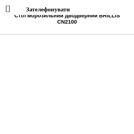
Зателефонувати
Стіл морозильний дводверний BRILLIS
СN2100