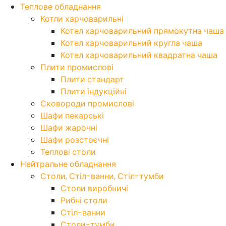
Теплове обладнання
Котли харчоварильні
Котел харчоварильний прямокутна чаша
Котел харчоварильний кругла чаша
Котел харчоварильний квадратна чаша
Плити промислові
Плити стандарт
Плити індукційні
Сковороди промислові
Шафи пекарські
Шафи жарочні
Шафи розстоєчні
Теплові столи
Нейтральне обладнання
Столи, Стіл-ванни, Стіл-тумби
Столи виробничі
Рибні столи
Стіл-ванни
Столи-тумби