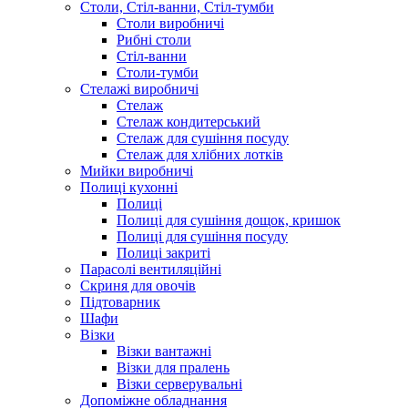
Столи, Стіл-ванни, Стіл-тумби
Столи виробничі
Рибні столи
Стіл-ванни
Столи-тумби
Стелажі виробничі
Стелаж
Стелаж кондитерський
Стелаж для сушіння посуду
Стелаж для хлібних лотків
Мийки виробничі
Полиці кухонні
Полиці
Полиці для сушіння дощок, кришок
Полиці для сушіння посуду
Полиці закриті
Парасолі вентиляційні
Скриня для овочів
Підтоварник
Шафи
Візки
Візки вантажні
Візки для пралень
Візки серверувальні
Допоміжне обладнання