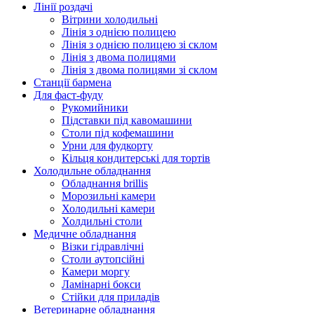
Лінії роздачі
Вітрини холодильні
Лінія з однією полицею
Лінія з однією полицею зі склом
Лінія з двома полицями
Лінія з двома полицями зі склом
Станції бармена
Для фаст-фуду
Рукомийники
Підставки під кавомашини
Столи під кофемашини
Урни для фудкорту
Кільця кондитерські для тортів
Холодильне обладнання
Обладнання brillis
Морозильні камери
Холодильні камери
Холдильні столи
Медичне обладнання
Візки гідравлічні
Столи аутопсійні
Камери моргу
Ламінарні бокси
Стійки для приладів
Ветеринарне обладнання