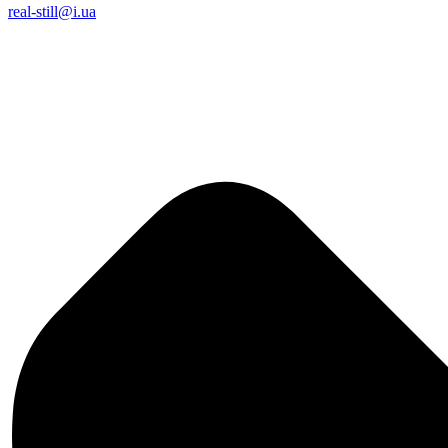
real-still@i.ua