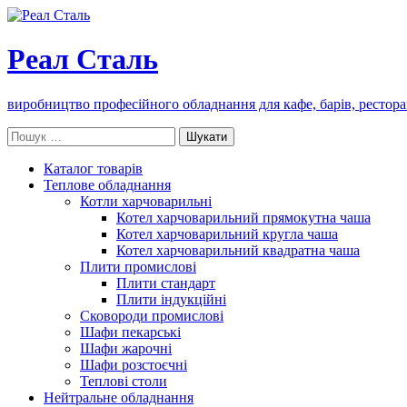
Реал Сталь
виробництво професійного обладнання для кафе, барів, рестора
Пошук:
Каталог товарів
Теплове обладнання
Котли харчоварильні
Котел харчоварильний прямокутна чаша
Котел харчоварильний кругла чаша
Котел харчоварильний квадратна чаша
Плити промислові
Плити стандарт
Плити індукційні
Сковороди промислові
Шафи пекарські
Шафи жарочні
Шафи розстоєчні
Теплові столи
Нейтральне обладнання