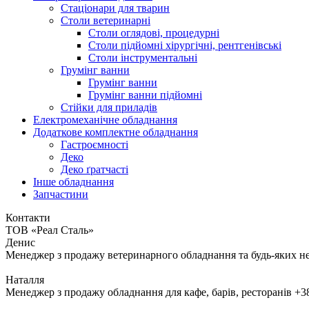
Стаціонари для тварин
Столи ветеринарні
Столи оглядові, процедурні
Столи підйомні хірургічні, рентгенівські
Столи інструментальні
Грумінг ванни
Грумінг ванни
Грумінг ванни підйомні
Стійки для приладів
Електромеханічне обладнання
Додаткове комплектне обладнання
Гастроємності
Деко
Деко ґратчасті
Інше обладнання
Запчастини
Контакти
ТОВ «Реал Сталь»
Денис
Менеджер з продажу ветеринарного обладнання та будь-яких н
Наталля
Менеджер з продажу обладнання для кафе, барів, ресторанів
+3