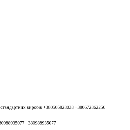
естандартних виробів
+380505828038
+380672862256
80988935077
+380988935077