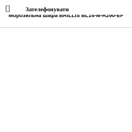
Зателефонувати
Морозильна шафа BRILLIS BL14-M-R290-EF