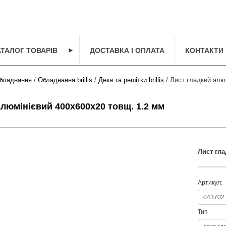
АТАЛОГ ТОВАРІВ
►
ДОСТАВКА І ОПЛАТА
КОНТАКТИ
бладнання
/
Обладнання brillis
/
Дека та решітки brillis
/ Лист гладкий алю
алюмінієвий 400х600х20 товщ. 1.2 мм
Лист гла
Артикул:
Тип