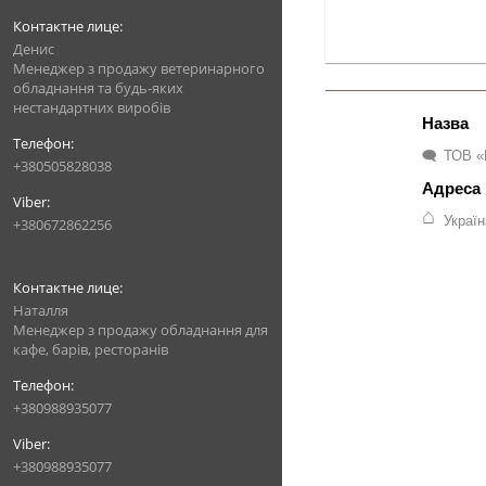
Денис
Менеджер з продажу ветеринарного
обладнання та будь-яких
нестандартних виробів
ТОВ «
+380505828038
Украї
+380672862256
Наталля
Менеджер з продажу обладнання для
кафе, барів, ресторанів
+380988935077
+380988935077