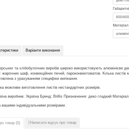
Габаритні
Матеріал
ктеристики
Варіанти виконання
ерських та хлібобулочних виробів широко використовують алюмінієве де
я: жарочних шаф, конвекційних печей, пароконвектоматов. Кілька листів 
товлена з урахуванням специфіки випікання.
а можливе виготовлення листів нестандартних розмірів.
на виробник: Україна Бренд: Brillis Призначення: деко гладкий Матеріал
а вашими індивідуальними розмірами.
Написати відгук про товар
ро товар (
0
)