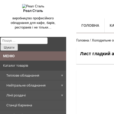
Реал Сталь
виробництво професійного
обладнання для кафе, барів,
ГОЛОВНА
К
ресторанів і не тільки…
Пошук:
Головна
/
Холодильне о
Лист гладкий 
Каталог товарів
Теплове обладнання
Нейтральне обладнання
Котли харчоварильні
Лінії роздачі
Плити промислові
Столи, Стіл-ванни, Стіл-тумби
Котел харчоварильний
прямокутна чаша
Станції бармена
Сковороди промислові
Стелажі виробничі
Вітрини холодильні
Плити стандарт
Столи виробничі
Котел харчоварильний