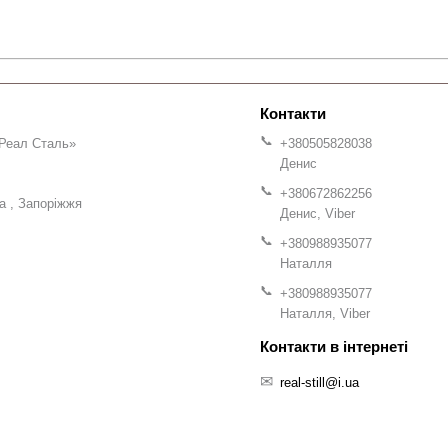
Реал Сталь»
+380505828038
Денис
+380672862256
на
Запоріжжя
Денис, Viber
+380988935077
Наталля
+380988935077
Наталля, Viber
real-still@i.ua