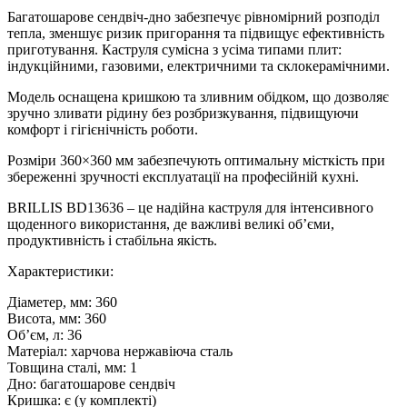
Багатошарове сендвіч-дно забезпечує рівномірний розподіл
тепла, зменшує ризик пригорання та підвищує ефективність
приготування. Каструля сумісна з усіма типами плит:
індукційними, газовими, електричними та склокерамічними.
Модель оснащена кришкою та зливним обідком, що дозволяє
зручно зливати рідину без розбризкування, підвищуючи
комфорт і гігієнічність роботи.
Розміри 360×360 мм забезпечують оптимальну місткість при
збереженні зручності експлуатації на професійній кухні.
BRILLIS BD13636 – це надійна каструля для інтенсивного
щоденного використання, де важливі великі об’єми,
продуктивність і стабільна якість.
Характеристики:
Діаметер, мм: 360
Висота, мм: 360
Об’єм, л: 36
Матеріал: харчова нержавіюча сталь
Товщина сталі, мм: 1
Дно: багатошарове сендвіч
Кришка: є (у комплекті)