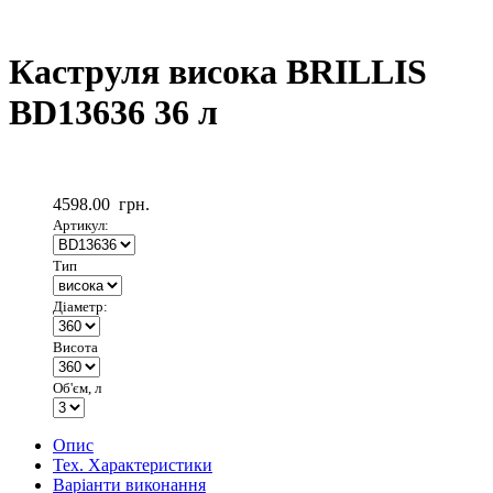
Каструля висока BRILLIS
BD13636 36 л
4598.00
грн.
Артикул:
Тип
Діаметр:
Висота
Об'єм, л
Опис
Тех. Характеристики
Варіанти виконання