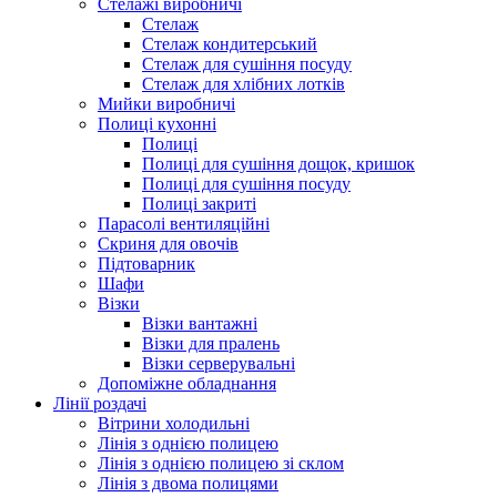
Стелажі виробничі
Стелаж
Стелаж кондитерський
Стелаж для сушіння посуду
Стелаж для хлібних лотків
Мийки виробничі
Полиці кухонні
Полиці
Полиці для сушіння дощок, кришок
Полиці для сушіння посуду
Полиці закриті
Парасолі вентиляційні
Скриня для овочів
Підтоварник
Шафи
Візки
Візки вантажні
Візки для пралень
Візки серверувальні
Допоміжне обладнання
Лінії роздачі
Вітрини холодильні
Лінія з однією полицею
Лінія з однією полицею зі склом
Лінія з двома полицями