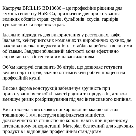
Каструля BRILLIS BD13636 – це професійне рішення для
кухонь сегменту HoReCa, призначене для приготування
великих обсягів страв: супів, бульйонів, соусів, гарнірів,
тушкованих та варених страв.
Ідеально підходить для використання у ресторанах, кафе,
їдальнях, кейтерингових компаніях та виробничих кухнях, де
важлива висока продуктивність і стабільна робота з великими
об’ємами. Завдяки збільшеній місткості вона ефективно
справляється з інтенсивним навантаженням.
Об’єм каструлі становить 36 літрів, що дозволяє готувати
великі партії страв, значно оптимізуючи робочі процеси на
професійній кухні.
Висока форма конструкції забезпечує зручність при
приготуванні великої кількості рідини та продуктів, а також
зменшує ризик розбризкування під час інтенсивного кипіння.
Виготовлена з високоякісної харчової нержавіючої сталі
товщиною 1 мм, каструля відрізняється міцністю,
довговічністю та стійкістю до корозії навіть при щоденному
інтенсивному використанні. Матеріал безпечний для харчових
продуктів і відповідає професійним стандартам.