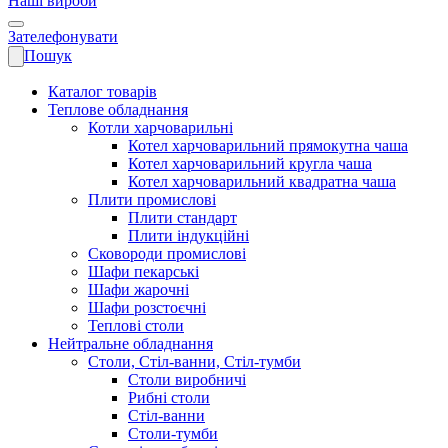
Наші вироби
Зателефонувати
Пошук
Каталог товарів
Теплове обладнання
Котли харчоварильні
Котел харчоварильний прямокутна чаша
Котел харчоварильний кругла чаша
Котел харчоварильний квадратна чаша
Плити промислові
Плити стандарт
Плити індукційні
Сковороди промислові
Шафи пекарські
Шафи жарочні
Шафи розстоєчні
Теплові столи
Нейтральне обладнання
Столи, Стіл-ванни, Стіл-тумби
Столи виробничі
Рибні столи
Стіл-ванни
Столи-тумби