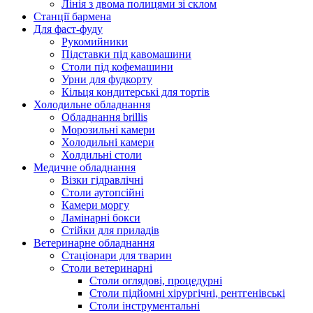
Лінія з двома полицями зі склом
Станції бармена
Для фаст-фуду
Рукомийники
Підставки під кавомашини
Столи під кофемашини
Урни для фудкорту
Кільця кондитерські для тортів
Холодильне обладнання
Обладнання brillis
Морозильні камери
Холодильні камери
Холдильні столи
Медичне обладнання
Візки гідравлічні
Столи аутопсійні
Камери моргу
Ламінарні бокси
Стійки для приладів
Ветеринарне обладнання
Стаціонари для тварин
Столи ветеринарні
Столи оглядові, процедурні
Столи підйомні хірургічні, рентгенівські
Столи інструментальні