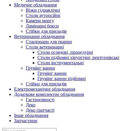
Медичне обладнання
Візки гідравлічні
Столи аутопсійні
Камери моргу
Ламінарні бокси
Стійки для приладів
Ветеринарне обладнання
Стаціонари для тварин
Столи ветеринарні
Столи оглядові, процедурні
Столи підйомні хірургічні, рентгенівські
Столи інструментальні
Грумінг ванни
Грумінг ванни
Грумінг ванни підйомні
Стійки для приладів
Електромеханічне обладнання
Додаткове комплектне обладнання
Гастроємності
Деко
Деко ґратчасті
Інше обладнання
Запчастини