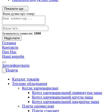
Показати ще...
Ваша думка про товар:
Залишилось символів:
1000
Надіслати
Головна
Контакти
Про Нас
Наші вироби
Зателефонувати
Пошук
Каталог товарів
Теплове обладнання
Котли харчоварильні
Котел харчоварильний прямокутна чаша
Котел харчоварильний кругла чаша
Котел харчоварильний квадратна чаша
Плити промислові
Плити стандарт