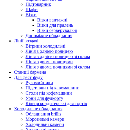
Підтоварник
Шафи
Візки
Візки вантажні
Візки для пралень
Візки серверувальні
Допоміжне обладнання
Лінії роздачі
Вітрини холодильні
Лінія з однією полицею
Лінія з однією полицею зі склом
Лінія з двома полицями
Лінія з двома полицями зі склом
Станції бармена
Для фаст-фуду
Рукомийники
Підставки під кавомашини
Столи під кофемашини
Урни для фудкорту
Кільця кондитерські для тортів
Холодильне обладнання
Обладнання brillis
Морозильні камери
Холодильні камери
Холдильні столи