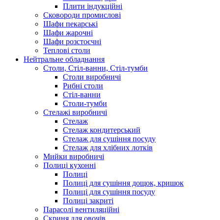
Плити індукційні
Сковороди промислові
Шафи пекарські
Шафи жарочні
Шафи розстоєчні
Теплові столи
Нейтральне обладнання
Столи, Стіл-ванни, Стіл-тумби
Столи виробничі
Рибні столи
Стіл-ванни
Столи-тумби
Стелажі виробничі
Стелаж
Стелаж кондитерський
Стелаж для сушіння посуду
Стелаж для хлібних лотків
Мийки виробничі
Полиці кухонні
Полиці
Полиці для сушіння дощок, кришок
Полиці для сушіння посуду
Полиці закриті
Парасолі вентиляційні
Скриня для овочів