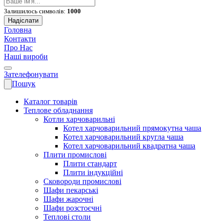
Залишилось символів:
1000
Надіслати
Головна
Контакти
Про Нас
Наші вироби
Зателефонувати
Пошук
Каталог товарів
Теплове обладнання
Котли харчоварильні
Котел харчоварильний прямокутна чаша
Котел харчоварильний кругла чаша
Котел харчоварильний квадратна чаша
Плити промислові
Плити стандарт
Плити індукційні
Сковороди промислові
Шафи пекарські
Шафи жарочні
Шафи розстоєчні
Теплові столи