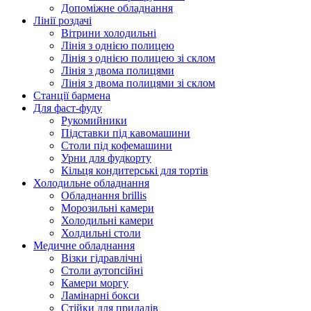
Допоміжне обладнання
Лінії роздачі
Вітрини холодильні
Лінія з однією полицею
Лінія з однією полицею зі склом
Лінія з двома полицями
Лінія з двома полицями зі склом
Станції бармена
Для фаст-фуду
Рукомийники
Підставки під кавомашини
Столи під кофемашини
Урни для фудкорту
Кільця кондитерські для тортів
Холодильне обладнання
Обладнання brillis
Морозильні камери
Холодильні камери
Холдильні столи
Медичне обладнання
Візки гідравлічні
Столи аутопсійні
Камери моргу
Ламінарні бокси
Стійки для приладів