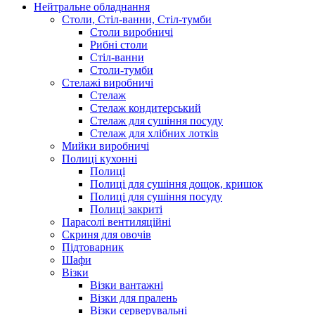
Нейтральне обладнання
Столи, Стіл-ванни, Стіл-тумби
Столи виробничі
Рибні столи
Стіл-ванни
Столи-тумби
Стелажі виробничі
Стелаж
Стелаж кондитерський
Стелаж для сушіння посуду
Стелаж для хлібних лотків
Мийки виробничі
Полиці кухонні
Полиці
Полиці для сушіння дощок, кришок
Полиці для сушіння посуду
Полиці закриті
Парасолі вентиляційні
Скриня для овочів
Підтоварник
Шафи
Візки
Візки вантажні
Візки для пралень
Візки серверувальні