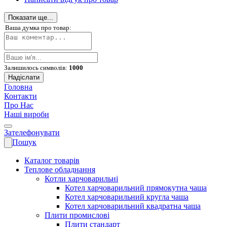
Показати ще...
Ваша думка про товар:
Залишилось символів:
1000
Надіслати
Головна
Контакти
Про Нас
Наші вироби
Зателефонувати
Пошук
Каталог товарів
Теплове обладнання
Котли харчоварильні
Котел харчоварильний прямокутна чаша
Котел харчоварильний кругла чаша
Котел харчоварильний квадратна чаша
Плити промислові
Плити стандарт