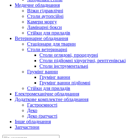
Медичне обладнання
Візки гідравлічні
Столи аутопсійні
Камери моргу
Ламінарні бокси
Стійки для приладів
Ветеринарне обладнання
Стаціонари для тварин
Столи ветеринарні
Столи оглядові, процедурні
Столи підйомні хірургічні, рентгенівські
Столи інструментальні
Грумінг ванни
Грумінг ванни
Грумінг ванни підйомні
Стійки для приладів
Електромеханічне обладнання
Додаткове комплектне обладнання
Гастроємності
Деко
Деко ґратчасті
Інше обладнання
Запчастини