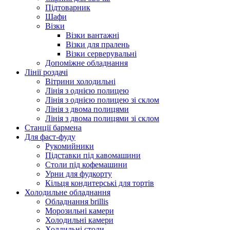
Підтоварник
Шафи
Візки
Візки вантажні
Візки для пралень
Візки серверувальні
Допоміжне обладнання
Лінії роздачі
Вітрини холодильні
Лінія з однією полицею
Лінія з однією полицею зі склом
Лінія з двома полицями
Лінія з двома полицями зі склом
Станції бармена
Для фаст-фуду
Рукомийники
Підставки під кавомашини
Столи під кофемашини
Урни для фудкорту
Кільця кондитерські для тортів
Холодильне обладнання
Обладнання brillis
Морозильні камери
Холодильні камери
Холдильні столи