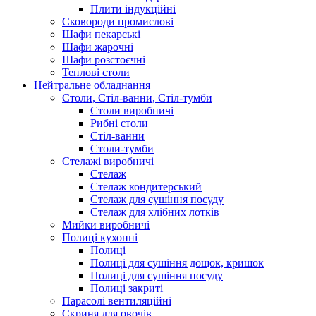
Плити індукційні
Сковороди промислові
Шафи пекарські
Шафи жарочні
Шафи розстоєчні
Теплові столи
Нейтральне обладнання
Столи, Стіл-ванни, Стіл-тумби
Столи виробничі
Рибні столи
Стіл-ванни
Столи-тумби
Стелажі виробничі
Стелаж
Стелаж кондитерський
Стелаж для сушіння посуду
Стелаж для хлібних лотків
Мийки виробничі
Полиці кухонні
Полиці
Полиці для сушіння дощок, кришок
Полиці для сушіння посуду
Полиці закриті
Парасолі вентиляційні
Скриня для овочів