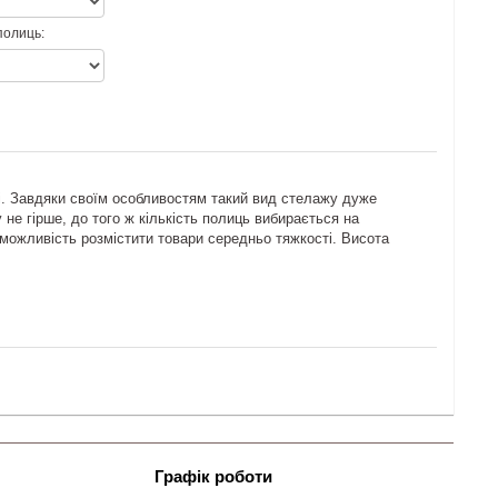
 полиць:
і. Завдяки своїм особливостям такий вид стелажу дуже
 не гірше, до того ж кількість полиць вибирається на
можливість розмістити товари середньо тяжкості. Висота