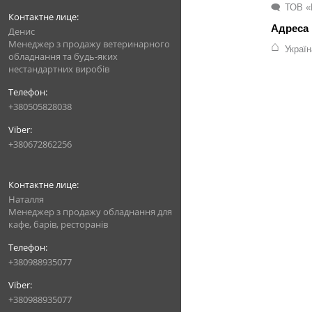
ТОВ «
Денис
Менеджер з продажу ветеринарного
Украї
обладнання та будь-яких
нестандартних виробів
+380505828038
+380672862256
Наталля
Менеджер з продажу обладнання для
кафе, барів, ресторанів
+380988935077
+380988935077