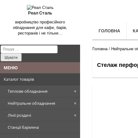
Реал Сталь
виробництво професійного
обладнання для кафе, барів,
ГОЛОВНА
К
ресторанів і не тільки…
Пошук:
Головна
/
Нейтральне о
Cтелаж перфо
Каталог товарів
Теплове обладнання
Нейтральне обладнання
Котли харчоварильні
Лінії роздачі
Плити промислові
Столи, Стіл-ванни, Стіл-тумби
Котел харчоварильний
прямокутна чаша
Станції бармена
Сковороди промислові
Стелажі виробничі
Вітрини холодильні
Плити стандарт
Столи виробничі
Котел харчоварильний