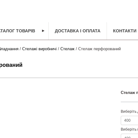
АТАЛОГ ТОВАРІВ
►
ДОСТАВКА І ОПЛАТА
КОНТАКТИ
бладнання
/
Стелажі виробничі
/
Стелаж
/ Cтелаж перфорований
рований
Cтелаж 
Виберіть 
Виберіть