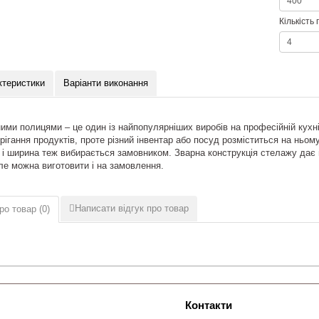
Кількість
ктеристики
Варіанти виконання
ми полицями – це один із найпопулярніших виробів на професійній кухн
ігання продуктів, проте різний інвентар або посуд розміститься на ньому
і ширина теж вибирається замовником. Зварна конструкція стелажу дає 
ле можна виготовити і на замовлення.
Написати відгук про товар
ро товар (
0
)