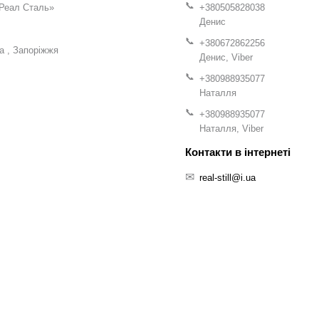
Реал Сталь»
+380505828038
Денис
+380672862256
на
Запоріжжя
Денис, Viber
+380988935077
Наталля
+380988935077
Наталля, Viber
real-still@i.ua