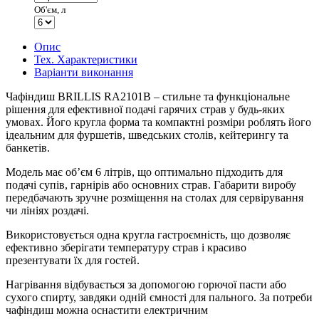
Об'єм, л
Опис
Тех. Характеристики
Варіанти виконання
Чафіндиш BRILLIS RA2101B – стильне та функціональне
рішення для ефективної подачі гарячих страв у будь-яких
умовах. Його кругла форма та компактні розміри роблять його
ідеальним для фуршетів, шведських столів, кейтерингу та
банкетів.
Модель має об’єм 6 літрів, що оптимально підходить для
подачі супів, гарнірів або основних страв. Габарити виробу
передбачають зручне розміщення на столах для сервірування
чи лініях роздачі.
Використовується одна кругла гастроємність, що дозволяє
ефективно зберігати температуру страв і красиво
презентувати їх для гостей.
Нагрівання відбувається за допомогою горючої пасти або
сухого спирту, завдяки одній ємності для пального. За потреби
чафіндиш можна оснастити електричним