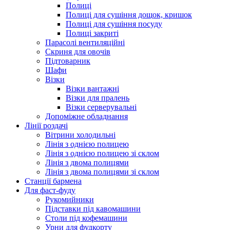
Полиці
Полиці для сушіння дощок, кришок
Полиці для сушіння посуду
Полиці закриті
Парасолі вентиляційні
Скриня для овочів
Підтоварник
Шафи
Візки
Візки вантажні
Візки для пралень
Візки серверувальні
Допоміжне обладнання
Лінії роздачі
Вітрини холодильні
Лінія з однією полицею
Лінія з однією полицею зі склом
Лінія з двома полицями
Лінія з двома полицями зі склом
Станції бармена
Для фаст-фуду
Рукомийники
Підставки під кавомашини
Столи під кофемашини
Урни для фудкорту