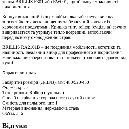
теном BRILLIS F30T або EW001, що збільшує можливості
використання.
Корпус виконаний із нержавійки, яка забезпечує високу
зносостійкість, легке чищення та безпечний контакт із
харчовими продуктами. Кришка типу rolltop (суцільна) зручно
відкривається та утримує тепло всередині, запобігаючи
передчасному охолодженню страв.
BRILLIS RA2101B – це поєднання мобільності, естетики та
надійності. Ідеальний вибір для професійного використання,
коли важливо зберегти якість та подачу страв навіть далеко від
кухні.
Характеристики:
Габаритні розміри (Д/Ш/В), мм: 480/520/450
Форма: кргла
Тип кришки: Rolltop (суцільна)
Спосіб нагрівання: горюча паста / сухий спирт
Ємність для пального, шт: 1
Матеріал виконання: нержавіюча сталь
Об'єм, л: 6
Відгуки