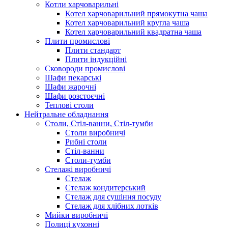
Котли харчоварильні
Котел харчоварильний прямокутна чаша
Котел харчоварильний кругла чаша
Котел харчоварильний квадратна чаша
Плити промислові
Плити стандарт
Плити індукційні
Сковороди промислові
Шафи пекарські
Шафи жарочні
Шафи розстоєчні
Теплові столи
Нейтральне обладнання
Столи, Стіл-ванни, Стіл-тумби
Столи виробничі
Рибні столи
Стіл-ванни
Столи-тумби
Стелажі виробничі
Стелаж
Стелаж кондитерський
Стелаж для сушіння посуду
Стелаж для хлібних лотків
Мийки виробничі
Полиці кухонні