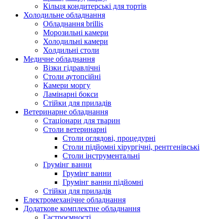
Кільця кондитерські для тортів
Холодильне обладнання
Обладнання brillis
Морозильні камери
Холодильні камери
Холдильні столи
Медичне обладнання
Візки гідравлічні
Столи аутопсійні
Камери моргу
Ламінарні бокси
Стійки для приладів
Ветеринарне обладнання
Стаціонари для тварин
Столи ветеринарні
Столи оглядові, процедурні
Столи підйомні хірургічні, рентгенівські
Столи інструментальні
Грумінг ванни
Грумінг ванни
Грумінг ванни підйомні
Стійки для приладів
Електромеханічне обладнання
Додаткове комплектне обладнання
Гастроємності