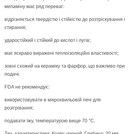
меламіну має ряд переваг:
відрізняється твердістю і стійкістю до розтріскування і
стирання;
ударостійкий і стійкий до кислот і лугів;
має яскраво виражені теплоізоляційні властивості;
зовні схожий на кераміку та фарфор, що важливо при
подачі.
FDA не рекомендує:
використовувати в мікрохвильовій печі для
розігрівання;
подавати їжу, температурою вище 70 °С.
Тех. характеристики: Колір: чорний. Глибина: 20 мм.