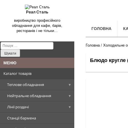
Реал Сталь
виробництво професійного
обладнання для кафе, барів,
ГОЛОВНА
К
ресторанів і не тільки…
Пошук:
Головна
/
Холодильне о
Блюдо кругле (
Каталог товарів
Теплове обладнання
Нейтральне обладнання
Котли харчоварильні
Лінії роздачі
Плити промислові
Столи, Стіл-ванни, Стіл-тумби
Котел харчоварильний
прямокутна чаша
Станції бармена
Сковороди промислові
Стелажі виробничі
Вітрини холодильні
Плити стандарт
Столи виробничі
Котел харчоварильний