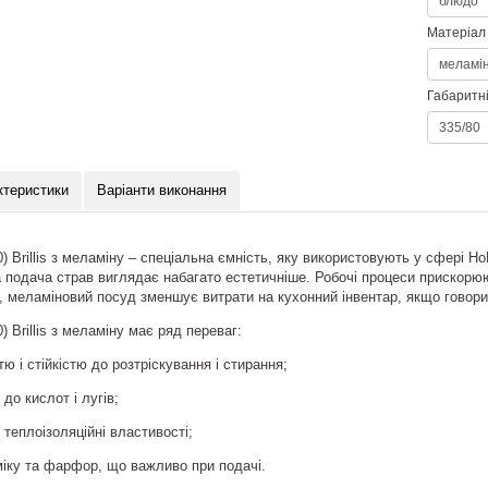
Матеріал
Габаритні
ктеристики
Варіанти виконання
 Brillis з меламіну – спеціальна ємність, яку використовують у сфері H
 подача страв виглядає набагато естетичніше. Робочі процеси прискорюю
го, меламіновий посуд зменшує витрати на кухонний інвентар, якщо говори
 Brillis з меламіну має ряд переваг:
тю і стійкістю до розтріскування і стирання;
 до кислот і лугів;
теплоізоляційні властивості;
міку та фарфор, що важливо при подачі.