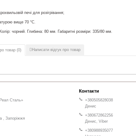
рохвильовій печі для розігрівання;
атурою вище 70 °С.
Колір: чорний. Глибина: 80 мм. Габаритні розміри: 335/80 мм.
Написати відгук про товар
ро товар (
0
)
Реал Сталь»
+380505828038
Денис
+380672862256
на
Запоріжжя
Денис, Viber
+380988935077