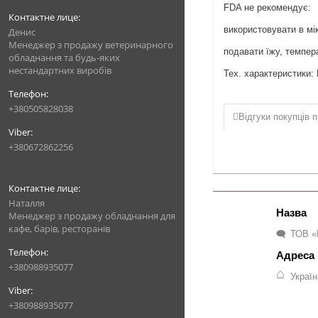
FDA не рекомендує:
використовувати в мік
Денис
Менеджер з продажу ветеринарного
подавати їжу, темпер
обладнання та будь-яких
нестандартних виробів
Тех. характеристики: 
+380505828038
Відгуки покупців п
+380672862256
Наталля
Менеджер з продажу обладнання для
кафе, барів, ресторанів
ТОВ «
+380988935077
Украї
+380988935077