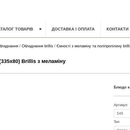
АТАЛОГ ТОВАРІВ
►
ДОСТАВКА І ОПЛАТА
КОНТАКТИ
бладнання
/
Обладнання brillis
/
Ємності з меламіну та поліпропілену brilli
335х80) Brillis з меламіну
Блюдо кр
Артикул:
Тип