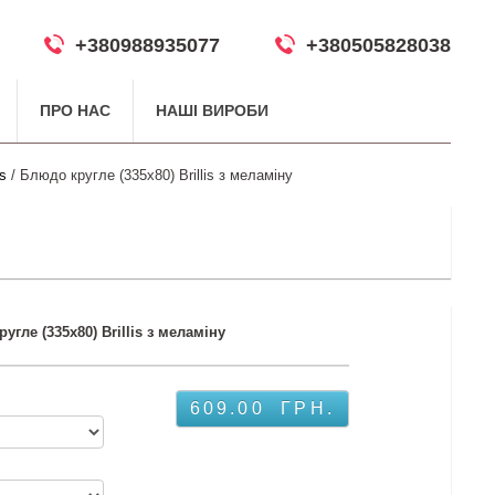
+380988935077
+380505828038
ПРО НАС
НАШІ ВИРОБИ
s
/ Блюдо кругле (335х80) Brillis з меламіну
угле (335х80) Brillis з меламіну
609.00
ГРН.