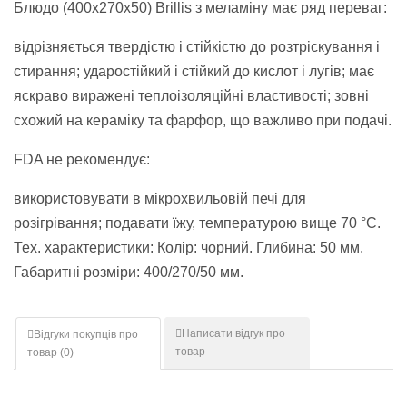
Блюдо (400x270x50) Brillis з меламіну має ряд переваг:
відрізняється твердістю і стійкістю до розтріскування і
стирання; ударостійкий і стійкий до кислот і лугів; має
яскраво виражені теплоізоляційні властивості; зовні
схожий на кераміку та фарфор, що важливо при подачі.
FDA не рекомендує:
використовувати в мікрохвильовій печі для
розігрівання; подавати їжу, температурою вище 70 °С.
Тех. характеристики: Колір: чорний. Глибина: 50 мм.
Габаритні розміри: 400/270/50 мм.
Написати відгук про
Відгуки покупців про
товар
товар (
0
)