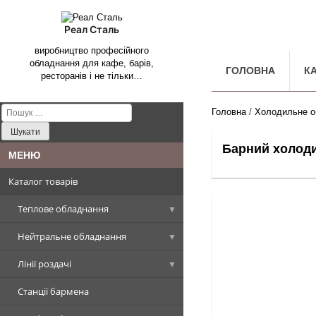
Реал Сталь
виробництво професійного
обладнання для кафе, барів,
ГОЛОВНА
К
ресторанів і не тільки…
Пошук:
Головна
/
Холодильне о
Барний холод
Каталог товарів
Теплове обладнання
Нейтральне обладнання
Котли харчоварильні
Лінії роздачі
Плити промислові
Столи, Стіл-ванни, Стіл-тумби
Котел харчоварильний
прямокутна чаша
Станції бармена
Сковороди промислові
Стелажі виробничі
Вітрини холодильні
Плити стандарт
Столи виробничі
Котел харчоварильний