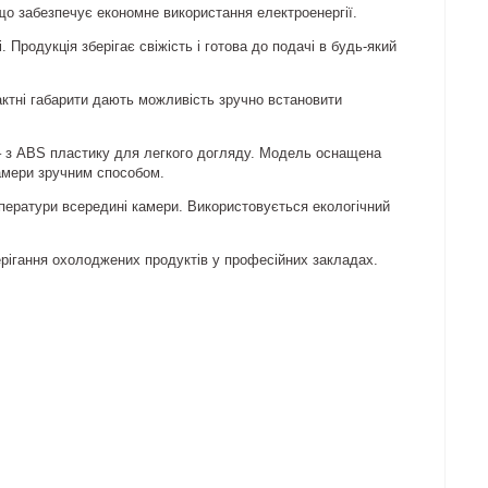
що забезпечує економне використання електроенергії.
 Продукція зберігає свіжість і готова до подачі в будь-який
актні габарити дають можливість зручно встановити
 – з ABS пластику для легкого догляду. Модель оснащена
амери зручним способом.
ератури всередині камери. Використовується екологічний
ерігання охолоджених продуктів у професійних закладах.