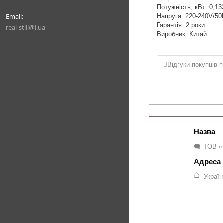
Потужність, кВт: 0,13
Напруга: 220-240V/50
Гарантія: 2 роки
real-still@i.ua
Виробник: Китай
Відгуки покупців п
ТОВ «
Украї