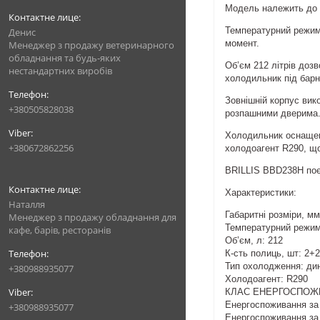
Модель належить до к
Температурний режим в
Денис
момент.
Менеджер з продажу ветеринарного
обладнання та будь-яких
Об’єм 212 літрів доз
нестандартних виробів
холодильник під барн
Зовнішній корпус вик
+380505828038
розпашними дверима. 
Холодильник оснащен
+380672862256
холодоагент R290, щ
BRILLIS BBD238H поєд
Характеристики:
Наталля
Габаритні розміри, мм
Менеджер з продажу обладнання для
Температурний режим
кафе, барів, ресторанів
Об’єм, л: 212
К-сть полиць, шт: 2+2
Тип охолодження: ди
+380988935077
Холодоагент: R290
КЛАС ЕНЕРГОСПОЖ
Енергоспоживання за р
+380988935077
Енергоспоживання за 