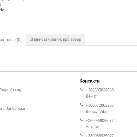
3
Hz
Написати відгук про товар
ро товар (
0
)
Реал Сталь»
+380505828038
Денис
+380672862256
на
Запоріжжя
Денис, Viber
+380988935077
Наталля
+380988935077