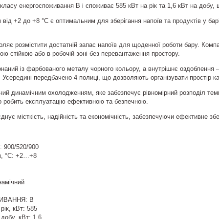
ласу енергоспоживання B і споживає 585 кВт на рік та 1,6 кВт на добу, 
ід +2 до +8 °C є оптимальним для зберігання напоїв та продуктів у барі.
воляє розмістити достатній запас напоїв для щоденної роботи бару. Комп
ою стійкою або в робочій зоні без перевантаження простору.
онаний із фарбованого металу чорного кольору, а внутрішнє оздоблення
Усередині передбачено 4 полиці, що дозволяють організувати простір к
ий динамічним охолодженням, яке забезпечує рівномірний розподіл темп
о робить експлуатацію ефективною та безпечною.
нує місткість, надійність та економічність, забезпечуючи ефективне зб
: 900/520/900
, °C: +2…+8
намічний
ИВАННЯ: B
ік, кВт: 585
добу, кВт: 1,6