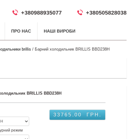
+380988935077
+380505828038
ПРО НАС
НАШІ ВИРОБИ
одильники brillis
/ Барний холодильник BRILLIS BBD238H
холодильник BRILLIS BBD238H
33765.00
ГРН.
урний режим