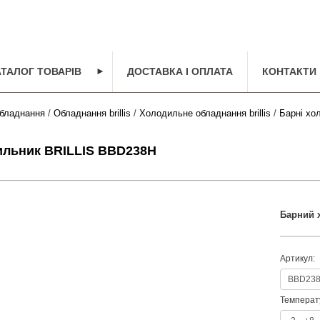
АТАЛОГ ТОВАРІВ
►
ДОСТАВКА І ОПЛАТА
КОНТАКТИ
бладнання
/
Обладнання brillis
/
Холодильне обладнання brillis
/
Барні хол
ильник BRILLIS BBD238H
Барний 
Артикул:
Температ