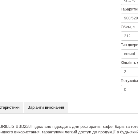
Габаритні
Об'єм, л
Тип двер
Кількість
Потужніст
ктеристики
Варіанти виконання
RILLIS BBD238H ідеально підходить для ресторанів, кафе, барів та готе
швидкого використання, гарантуючи легкий доступ до продукції в будь-яки