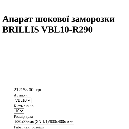
Апарат шокової заморозки
BRILLIS VBL10-R290
212158.00
грн.
Артикул:
К-сть рівнів
Розмір дека
Габаритні розміри