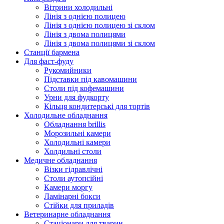
Вітрини холодильні
Лінія з однією полицею
Лінія з однією полицею зі склом
Лінія з двома полицями
Лінія з двома полицями зі склом
Станції бармена
Для фаст-фуду
Рукомийники
Підставки під кавомашини
Столи під кофемашини
Урни для фудкорту
Кільця кондитерські для тортів
Холодильне обладнання
Обладнання brillis
Морозильні камери
Холодильні камери
Холдильні столи
Медичне обладнання
Візки гідравлічні
Столи аутопсійні
Камери моргу
Ламінарні бокси
Стійки для приладів
Ветеринарне обладнання
Стаціонари для тварин