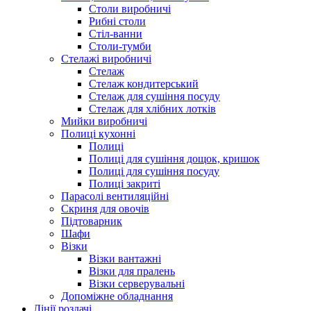
Столи виробничі
Рибні столи
Стіл-ванни
Столи-тумби
Стелажі виробничі
Стелаж
Стелаж кондитерський
Стелаж для сушіння посуду
Стелаж для хлібних лотків
Мийки виробничі
Полиці кухонні
Полиці
Полиці для сушіння дощок, кришок
Полиці для сушіння посуду
Полиці закриті
Парасолі вентиляційні
Скриня для овочів
Підтоварник
Шафи
Візки
Візки вантажні
Візки для пралень
Візки серверувальні
Допоміжне обладнання
Лінії роздачі