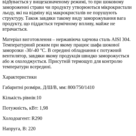
відбувається у вищезазначеному режимі, то при шоковому
замороженні страви чи продукту утворюються мікрокристали
льоду, які на відміну від макрокристалів не порушують
структуру. Також завдяки такому виду заморожування вага
продукту, що піддається термічному впливу, майже не
втрачається.
Матеріал виготовлення – нержавіюча харчова сталь AISI 304.
Температурний режим при якому працює шафа шокової
заморозки -30/-40 °С. В середині обладнання є потужний
вентилятор, завдяки якому продукція швидко заморожується
або ж охолоджується. Присутній термощуп для контролю
температури всередині.
Характеристики
Габаритні розміри, Д/Ш/В, мм: 800/750/1410
Кількість рівнів:10
Потужність, кВт: 1,98
Холодоагент: R290
Напруга, В: 220