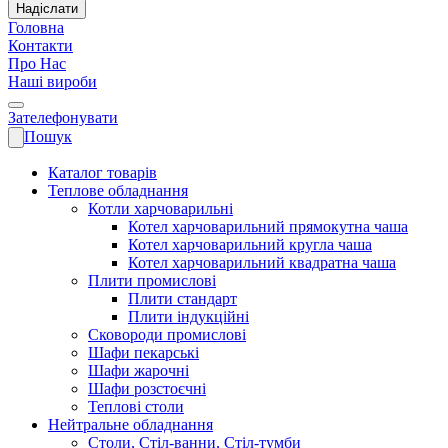
Надіслати
Головна
Контакти
Про Нас
Наші вироби
Зателефонувати
Пошук
Каталог товарів
Теплове обладнання
Котли харчоварильні
Котел харчоварильний прямокутна чаша
Котел харчоварильний кругла чаша
Котел харчоварильний квадратна чаша
Плити промислові
Плити стандарт
Плити індукційні
Сковороди промислові
Шафи пекарські
Шафи жарочні
Шафи розстоєчні
Теплові столи
Нейтральне обладнання
Столи, Стіл-ванни, Стіл-тумби