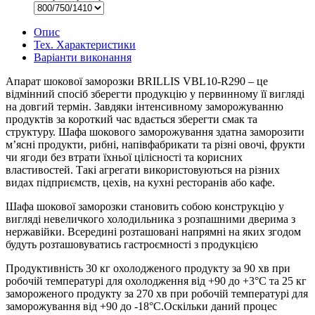
Опис
Тех. Характеристики
Варіанти виконання
Апарат шокової заморозки BRILLIS VBL10-R290 – це
відмінний спосіб зберегти продукцію у первинному її вигляді
на довгий термін. Завдяки інтенсивному заморожуванню
продуктів за короткий час вдається зберегти смак та
структуру. Шафа шокового заморожування здатна заморозити
м’ясні продукти, рибні, напівфабрикати та різні овочі, фрукти
чи ягоди без втрати їхньої цілісності та корисних
властивостей. Такі агрегати використовуються на різних
видах підприємств, цехів, на кухні ресторанів або кафе.
Шафа шокової заморозки становить собою конструкцію у
вигляді невеличкого холодильника з розпашними дверима з
нержавійки. Всередині розташовані напрямні на яких згодом
будуть розташовуватись гастроємності з продукцією
Продуктивність 30 кг охолодженого продукту за 90 хв при
робочій температурі для охолодження від +90 до +3°С та 25 кг
замороженого продукту за 270 хв при робочій температурі для
заморожування від +90 до -18°С.Оскільки даний процес