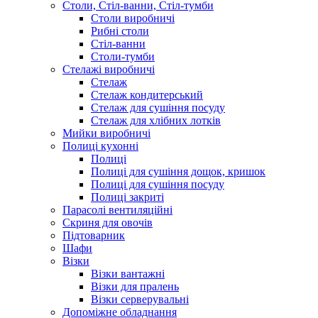
Столи, Стіл-ванни, Стіл-тумби
Столи виробничі
Рибні столи
Стіл-ванни
Столи-тумби
Стелажі виробничі
Стелаж
Стелаж кондитерський
Стелаж для сушіння посуду
Стелаж для хлібних лотків
Мийки виробничі
Полиці кухонні
Полиці
Полиці для сушіння дощок, кришок
Полиці для сушіння посуду
Полиці закриті
Парасолі вентиляційні
Скриня для овочів
Підтоварник
Шафи
Візки
Візки вантажні
Візки для пралень
Візки серверувальні
Допоміжне обладнання