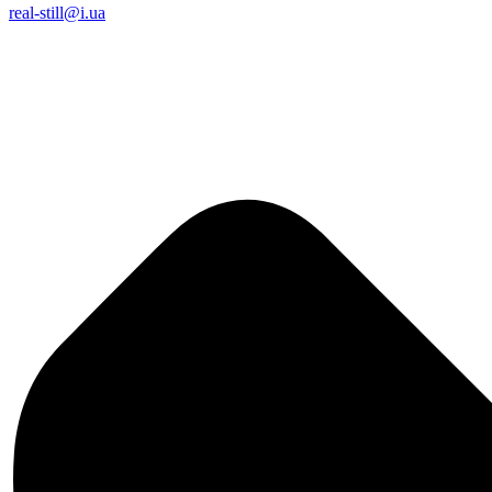
real-still@i.ua