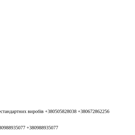
естандартних виробів
+380505828038
+380672862256
80988935077
+380988935077