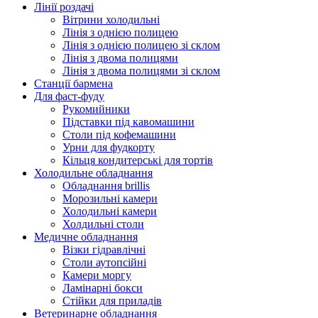
Лінії роздачі
Вітрини холодильні
Лінія з однією полицею
Лінія з однією полицею зі склом
Лінія з двома полицями
Лінія з двома полицями зі склом
Станції бармена
Для фаст-фуду
Рукомийники
Підставки під кавомашини
Столи під кофемашини
Урни для фудкорту
Кільця кондитерські для тортів
Холодильне обладнання
Обладнання brillis
Морозильні камери
Холодильні камери
Холдильні столи
Медичне обладнання
Візки гідравлічні
Столи аутопсійні
Камери моргу
Ламінарні бокси
Стійки для приладів
Ветеринарне обладнання