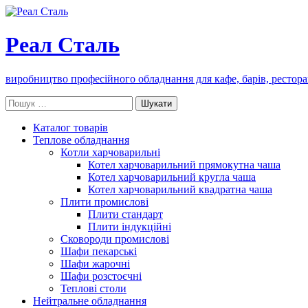
Реал Сталь
виробництво професійного обладнання для кафе, барів, рестора
Пошук:
Каталог товарів
Теплове обладнання
Котли харчоварильні
Котел харчоварильний прямокутна чаша
Котел харчоварильний кругла чаша
Котел харчоварильний квадратна чаша
Плити промислові
Плити стандарт
Плити індукційні
Сковороди промислові
Шафи пекарські
Шафи жарочні
Шафи розстоєчні
Теплові столи
Нейтральне обладнання