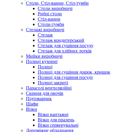
Столи, Стіл-ванни, Стіл-тумби
Столи виробничі
Рибні столи
Стіл-ванни
Столи-тумби
Стелажі виробничі
Стелаж
Стелаж кондитерський
Стелаж для сушіння посуду
Стелаж для хлібних лотків
Мийки виробничі
Полиці кухонні
Полиці
Полиці для сушіння дощок, кришок
Полиці для сушіння посуду
Полиці закриті
Парасолі вентиляційні
Скриня для овочів
Підтоварник
Шафи
Візки
Візки вантажні
Візки для пралень
Візки серверувальні
Допоміжне обладнання