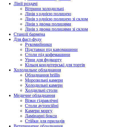
Лінії роздачі
Вітрини холодильні
Лінія з однією полицею
Лінія з однією полицею зі склом
Лінія з двома полицями
Лінія з двома полицями зі склом
Станції бармена
Для фаст-фуду
Рукомийники
Підставки під кавомашини
Столи під кофемашини
Урни для фудкорту
Кільця кондитерські для тортів
Холодильне обладнання
Обладнання brillis
Морозильні камери
Холодильні камери
Холдильні столи
Медичне обладнання
Візки гідравлічні
Столи аутопсійні
Камери моргу
Ламінарні бокси
Стійки для приладів
Ветеринарне обладнання