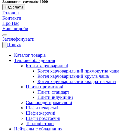
Залишилось символів:
1000
Надіслати
Головна
Контакти
Про Нас
Наші вироби
Зателефонувати
Пошук
Каталог товарів
Теплове обладнання
Котли харчоварильні
Котел харчоварильний прямокутна чаша
Котел харчоварильний кругла чаша
Котел харчоварильний квадратна чаша
Плити промислові
Плити стандарт
Плити індукційні
Сковороди промислові
Шафи пекарські
Шафи жарочні
Шафи розстоєчні
Теплові столи
Нейтральне обладнання