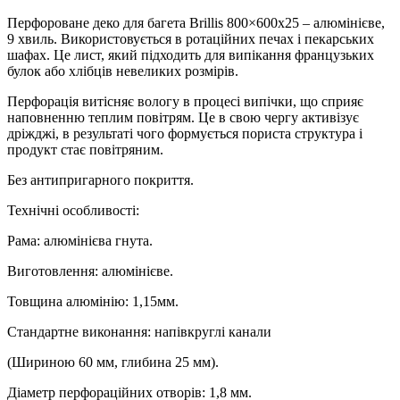
Перфороване деко для багета Brillis 800×600х25 – алюмінієве,
9 хвиль. Використовується в ротаційних печах і пекарських
шафах. Це лист, який підходить для випікання французьких
булок або хлібців невеликих розмірів.
Перфорація витісняє вологу в процесі випічки, що сприяє
наповненню теплим повітрям. Це в свою чергу активізує
дріжджі, в результаті чого формується пориста структура і
продукт стає повітряним.
Без антипригарного покриття.
Технічні особливості:
Рама: алюмінієва гнута.
Виготовлення: алюмінієве.
Товщина алюмінію: 1,15мм.
Стандартне виконання: напівкруглі канали
(Шириною 60 мм, глибина 25 мм).
Діаметр перфораційних отворів: 1,8 мм.